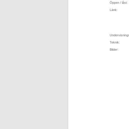
Öppen / låst:
Länk:
Undervisning
Teknik:
Bilder: