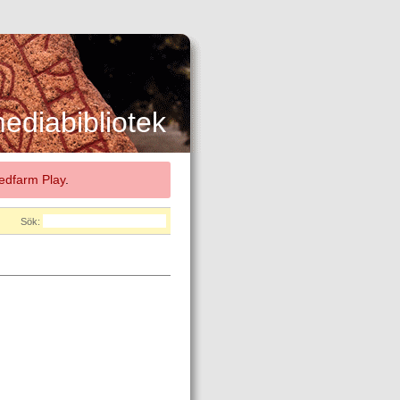
diabibliotek
dfarm Play
.
Sök: