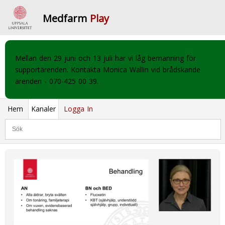
Medfarm
Play
Mellan den 29 juni och 13 juli har vi låg bemanning för
supportärenden. Kontakta Monica Wallin vid brådskande
ärenden - 070-425 00 39.
Hem
Kanaler
Logga In