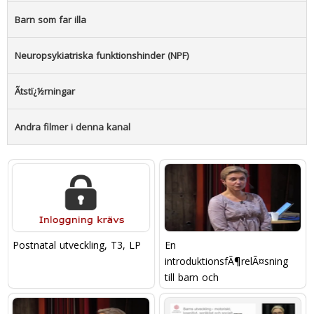
Barn som far illa
Neuropsykiatriska funktionshinder (NPF)
Ãtstï¿½rningar
Andra filmer i denna kanal
Postnatal utveckling, T3, LP
En
introduktionsfÃ¶relÃ¤sning
till barn och
ungdomspsykiatrin