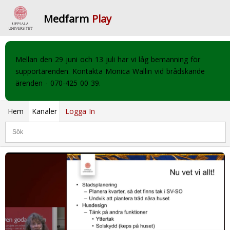
Medfarm
Play
Mellan den 29 juni och 13 juli har vi låg bemanning för
supportärenden. Kontakta Monica Wallin vid brådskande
ärenden - 070-425 00 39.
Hem
Kanaler
Logga In