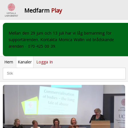
Medfarm
Play
Mellan den 29 juni och 13 juli har vi låg bemanning för
supportärenden. Kontakta Monica Wallin vid brådskande
ärenden - 070-425 00 39.
Hem
Kanaler
Logga In