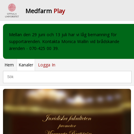
Medfarm
Play
Mellan den 29 juni och 13 juli har vi låg bemanning för
supportärenden. Kontakta Monica Wallin vid brådskande
ärenden - 070-425 00 39.
Hem
Kanaler
Logga In