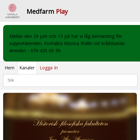
Medfarm
Play
Mellan den 29 juni och 13 juli har vi låg bemanning för
supportärenden. Kontakta Monica Wallin vid brådskande
ärenden - 070-425 00 39.
Hem
Kanaler
Logga In