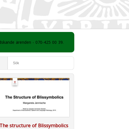
ådskande ärenden - 070-425 00 39.
The structure of Blissymbolics