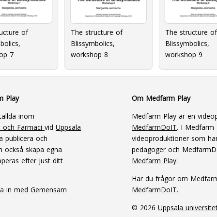
The structure of
ucture of
The structure of
Blissymbolics,
bolics,
Blissymbolics,
workshop 8
op 7
workshop 9
m Play
Om Medfarm Play
tällda inom
Medfarm Play är en videop
n och Farmaci
vid
Uppsala
MedfarmDoIT
. I Medfarm P
a publicera och
videoproduktioner som har
an också skapa egna
pedagoger och MedfarmD
peras efter just ditt
Medfarm Play
.
Har du frågor om Medfar
ga in med Gemensam
MedfarmDoIT
.
© 2026
Uppsala universite