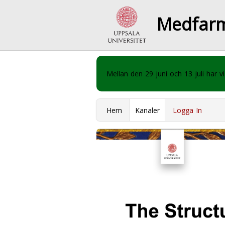
Medfar
Mellan den 29 juni och 13 juli har
Hem
Kanaler
Logga In