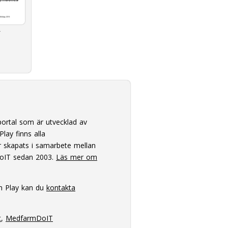
ortal som är utvecklad av
lay finns alla
 skapats i samarbete mellan
oIT sedan 2003.
Läs mer om
m Play kan du
kontakta
t
,
MedfarmDoIT