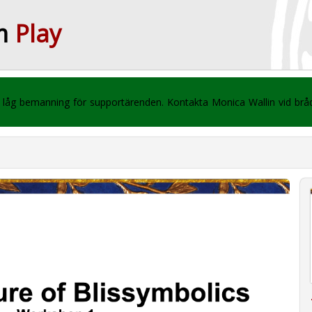
m
Play
 vi låg bemanning för supportärenden. Kontakta Monica Wallin vid br