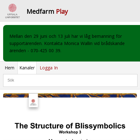
Medfarm
Play
Mellan den 29 juni och 13 juli har vi låg bemanning för
supportärenden. Kontakta Monica Wallin vid brådskande
ärenden - 070-425 00 39.
Hem
Kanaler
Logga In