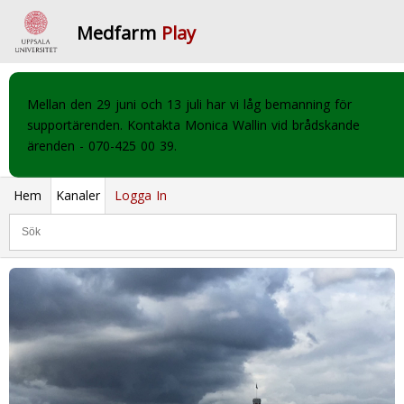
Medfarm
Play
Mellan den 29 juni och 13 juli har vi låg bemanning för
supportärenden. Kontakta Monica Wallin vid brådskande
ärenden - 070-425 00 39.
Hem
Kanaler
Logga In