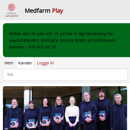
Medfarm
Play
Mellan den 29 juni och 13 juli har vi låg bemanning för
supportärenden. Kontakta Monica Wallin vid brådskande
ärenden - 070-425 00 39.
Hem
Kanaler
Logga In