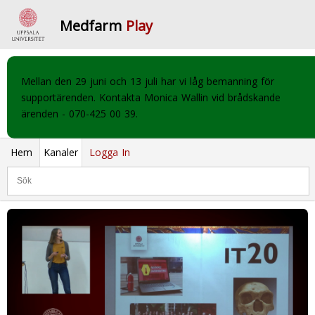
Medfarm
Play
Mellan den 29 juni och 13 juli har vi låg bemanning för
supportärenden. Kontakta Monica Wallin vid brådskande
ärenden - 070-425 00 39.
Hem
Kanaler
Logga In