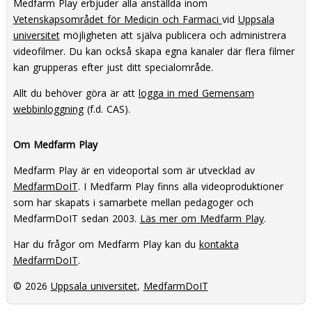
Medfarm Play erbjuder alla anställda inom
Vetenskapsområdet för Medicin och Farmaci
vid
Uppsala
universitet
möjligheten att själva publicera och administrera
videofilmer. Du kan också skapa egna kanaler där flera filmer
kan grupperas efter just ditt specialområde.
Allt du behöver göra är att
logga in med Gemensam
webbinloggning
(f.d. CAS).
Om Medfarm Play
Medfarm Play är en videoportal som är utvecklad av
MedfarmDoIT
. I Medfarm Play finns alla videoproduktioner
som har skapats i samarbete mellan pedagoger och
MedfarmDoIT sedan 2003.
Läs mer om Medfarm Play
.
Har du frågor om Medfarm Play kan du
kontakta
MedfarmDoIT
.
© 2026
Uppsala universitet
,
MedfarmDoIT