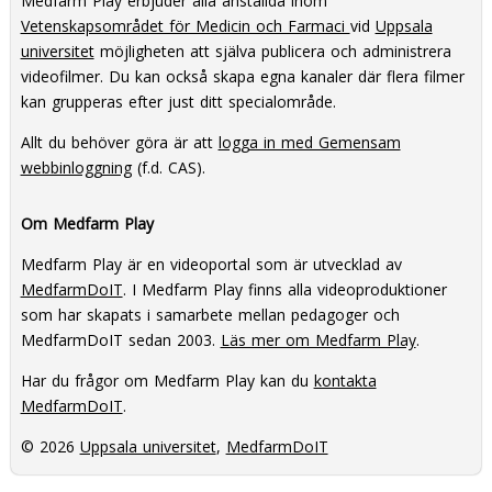
Medfarm Play erbjuder alla anställda inom
Vetenskapsområdet för Medicin och Farmaci
vid
Uppsala
universitet
möjligheten att själva publicera och administrera
videofilmer. Du kan också skapa egna kanaler där flera filmer
kan grupperas efter just ditt specialområde.
Allt du behöver göra är att
logga in med Gemensam
webbinloggning
(f.d. CAS).
Om Medfarm Play
Medfarm Play är en videoportal som är utvecklad av
MedfarmDoIT
. I Medfarm Play finns alla videoproduktioner
som har skapats i samarbete mellan pedagoger och
MedfarmDoIT sedan 2003.
Läs mer om Medfarm Play
.
Har du frågor om Medfarm Play kan du
kontakta
MedfarmDoIT
.
© 2026
Uppsala universitet
,
MedfarmDoIT