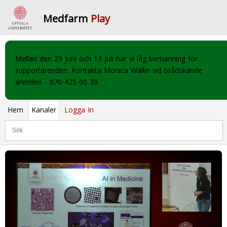
Medfarm
Play
Mellan den 29 juni och 13 juli har vi låg bemanning för
supportärenden. Kontakta Monica Wallin vid brådskande
ärenden - 070-425 00 39.
Hem
Kanaler
Logga In