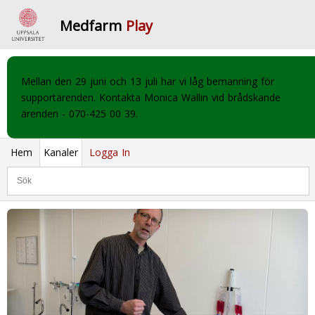
Medfarm
Play
Mellan den 29 juni och 13 juli har vi låg bemanning för
supportärenden. Kontakta Monica Wallin vid brådskande
ärenden - 070-425 00 39.
Hem
Kanaler
Logga In