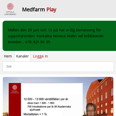
Medfarm
Play
Mellan den 29 juni och 13 juli har vi låg bemanning för
supportärenden. Kontakta Monica Wallin vid brådskande
ärenden - 070-425 00 39.
Hem
Kanaler
Logga In