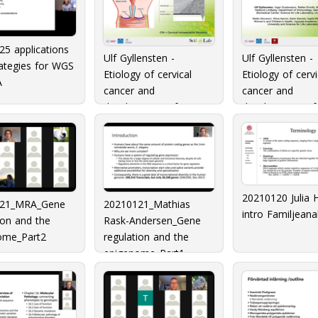
5 applications
Ulf Gyllensten -
Ulf Gyllensten -
ategies for WGS
Etiology of cervical
Etiology of cervi
A
cancer and
cancer and
development of
development of
effcient screening
effcient screeni
biomarkers Part II
biomarkers Part
20210120 Julia 
121_MRA_Gene
20210121_Mathias
intro Familjeana
ion and the
Rask-Andersen_Gene
ome_Part2
regulation and the
epigenome_Part1