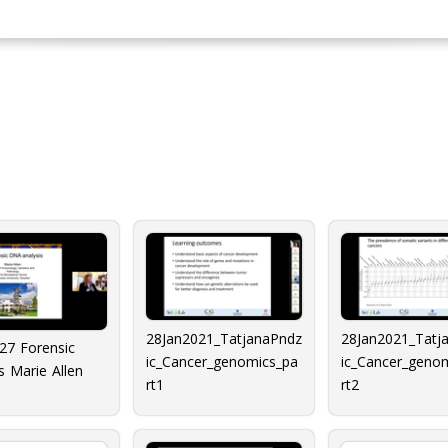
28Jan2021_TatjanaPndz
28Jan2021_Tatj
27 Forensic
ic_Cancer_genomics_pa
ic_Cancer_geno
s Marie Allen
rt1
rt2