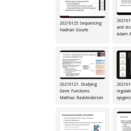
2021012
20210125 Sequencing
and str
Hadrian Gourle
Adam 
20210121. Studying
20210
Gene Functions
regulat
Mathias RaskAndersen
epigen