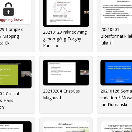
20210201
29 Complex
20210129 räkneövning
Bioinformatik la
e Mapping
genomgång Torgny
Julia H
ca Ek
Karlsson
20210204 CrispCas
20210126 Somat
4 Clinical
Magnus L
variation / Mos
cs Hans
Jan Dumanski
on