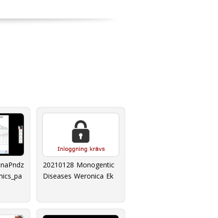
anaPndz
20210128 Monogentic
mics_pa
Diseases Weronica Ek