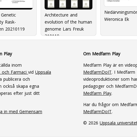
Nedärvningsmön
Genetic
Architecture and
Weronica Ek
ity Rask-
evolution of the human
en 20210119
genome Lars Freuk
210119
m Play
Om Medfarm Play
tällda inom
Medfarm Play är en videop
n och Farmaci
vid
Uppsala
MedfarmDoIT
. I Medfarm P
a publicera och
videoproduktioner som har
an också skapa egna
pedagoger och MedfarmD
peras efter just ditt
Medfarm Play
.
Har du frågor om Medfar
ga in med Gemensam
MedfarmDoIT
.
© 2026
Uppsala universite