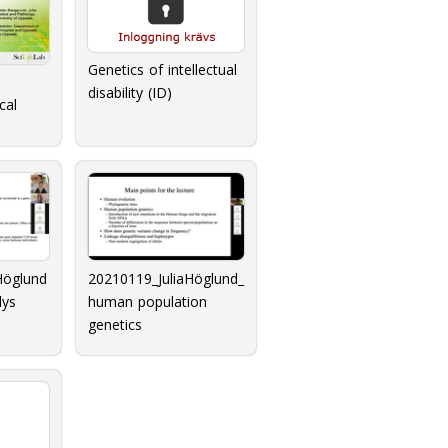
Genetics of intellectual
disability (ID)
cal
ng
 1
Höglund
20210119_JuliaHöglund_
lys
human population
genetics