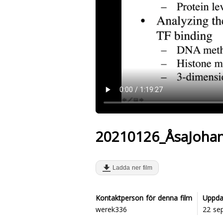
20210126_ÅsaJohan
Ladda ner film
Kontaktperson för denna film
Uppda
werek336
22 se