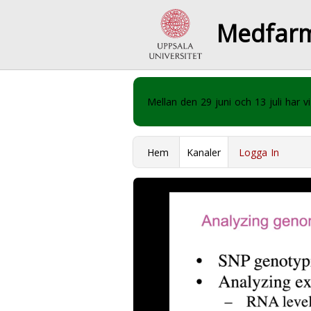
Medfar
Mellan den 29 juni och 13 juli har
Hem
Kanaler
Logga In