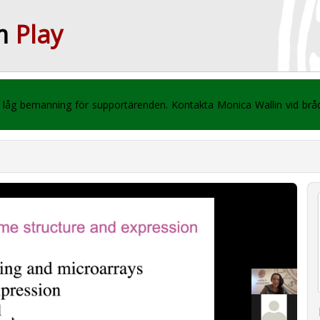
m
Play
 vi låg bemanning för supportärenden. Kontakta Monica Wallin vid br