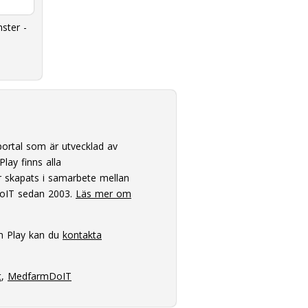
ster -
ortal som är utvecklad av
lay finns alla
 skapats i samarbete mellan
oIT sedan 2003.
Läs mer om
m Play kan du
kontakta
t
,
MedfarmDoIT