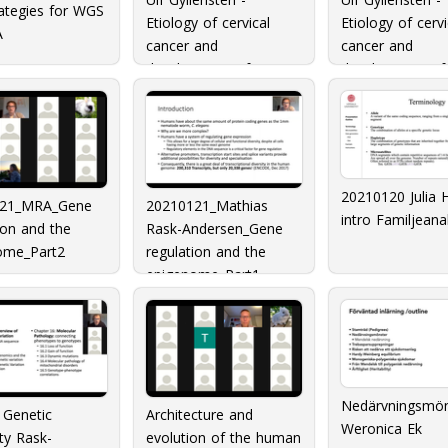
ategies for WGS
Etiology of cervical
Etiology of cervi
A
cancer and
cancer and
development of
development of
effcient screening
effcient screeni
biomarkers Part II
biomarkers Part
20210120 Julia 
121_MRA_Gene
20210121_Mathias
intro Familjeana
ion and the
Rask-Andersen_Gene
ome_Part2
regulation and the
epigenome_Part1
Nedärvningsmön
Genetic
Architecture and
Weronica Ek
ity Rask-
evolution of the human