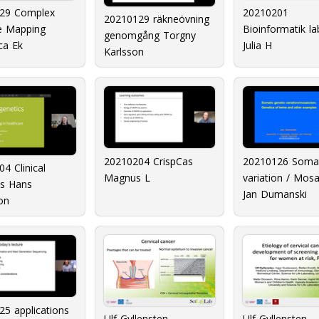
20210201
29 Complex
20210129 räkneövning
Bioinformatik la
e Mapping
genomgång Torgny
Julia H
ca Ek
Karlsson
20210204 CrispCas
20210126 Somat
4 Clinical
Magnus L
variation / Mos
cs Hans
Jan Dumanski
on
5 applications
Ulf Gyllensten -
Ulf Gyllensten -