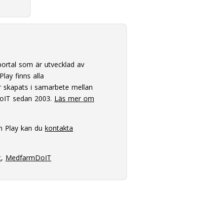
ortal som är utvecklad av
lay finns alla
 skapats i samarbete mellan
oIT sedan 2003.
Läs mer om
m Play kan du
kontakta
t
,
MedfarmDoIT