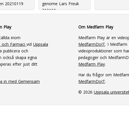
en 20210119
genome Lars Freuk
210119
m Play
Om Medfarm Play
tällda inom
Medfarm Play är en videop
n och Farmaci
vid
Uppsala
MedfarmDoIT
. I Medfarm P
a publicera och
videoproduktioner som har
an också skapa egna
pedagoger och MedfarmD
peras efter just ditt
Medfarm Play
.
Har du frågor om Medfar
ga in med Gemensam
MedfarmDoIT
.
© 2026
Uppsala universite