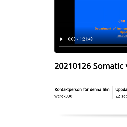
20210126 Somatic v
Kontaktperson för denna film
Uppda
werek336
22 se