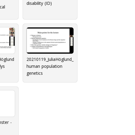
disability (ID)
cal
ng
 1
Höglund
20210119_JuliaHöglund_
lys
human population
genetics
ster -