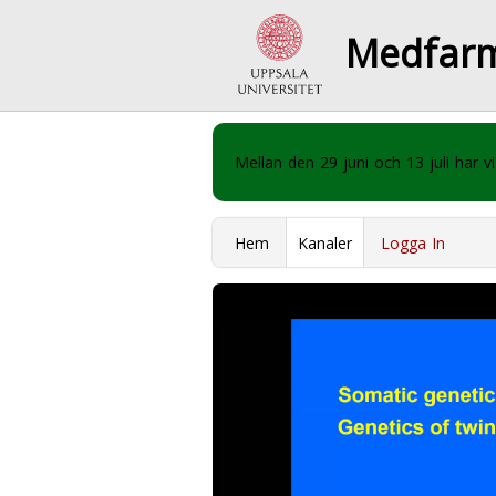
Medfar
Mellan den 29 juni och 13 juli har
Hem
Kanaler
Logga In