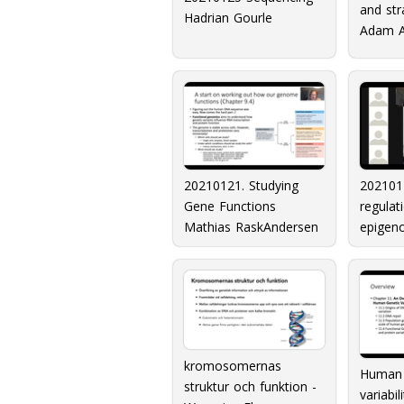
and str
Hadrian Gourle
Adam 
20210121. Studying
20210
Gene Functions
regulat
Mathias RaskAndersen
epigen
kromosomernas
Human 
struktur och funktion -
variabil