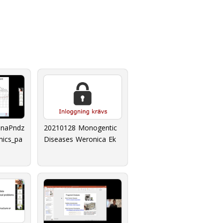
anaPndz
20210128 Monogentic
mics_pa
Diseases Weronica Ek