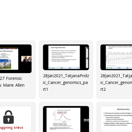
28Jan2021_TatjanaPndz
28Jan2021_Tatj
27 Forensic
ic_Cancer_genomics_pa
ic_Cancer_geno
s Marie Allen
rt1
rt2