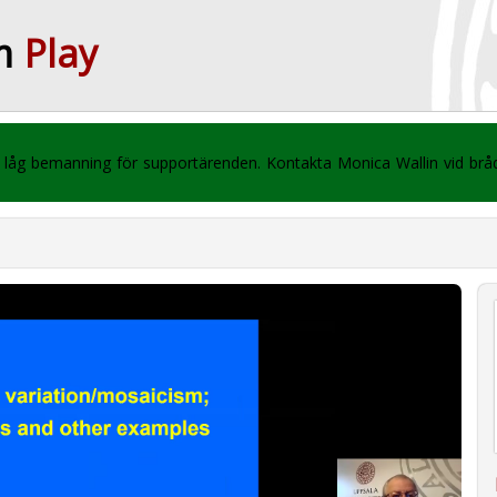
m
Play
 vi låg bemanning för supportärenden. Kontakta Monica Wallin vid br