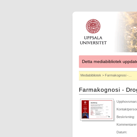
Detta mediabibliotek uppdat
Mediabibliotek
> Farmakognosi -…
Farmakognosi - Drog
Upphovsman
Kontaktperso
Beskrivning:
Kommentarer
Datum: