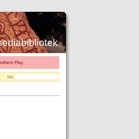
diabibliotek
dfarm Play
.
Sök: