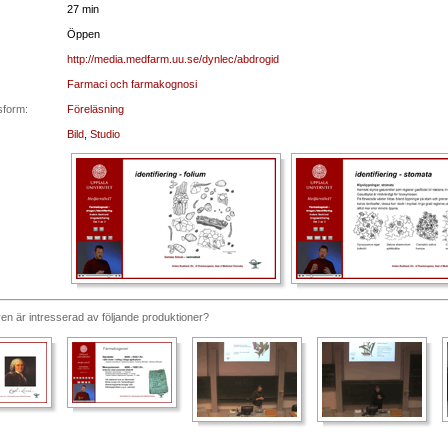
27 min
Öppen
http://media.medfarm.uu.se/dynlec/abdrogid
Farmaci och farmakognosi
sform:
Föreläsning
Bild
,
Studio
n är intresserad av följande produktioner?