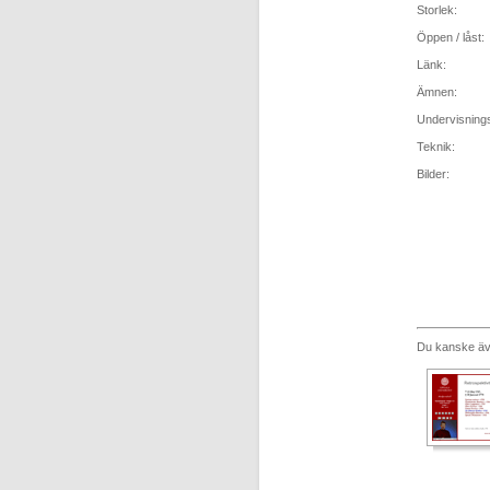
Storlek:
Öppen / låst:
Länk:
Ämnen:
Undervisning
Teknik:
Bilder:
Du kanske äve