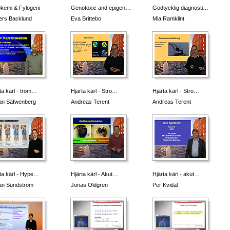
kemi & Fylogeni
Genotoxic and epigen…
Godtycklig diagnosti…
ers Backlund
Eva Brittebo
Mia Ramklint
ta kärl - trom…
Hjärta kärl - Stro…
Hjärta kärl - Stro…
an Säfwenberg
Andreas Terent
Andreas Terent
ta kärl - Hype…
Hjärta kärl - Akut…
Hjärta kärl - akut…
an Sundström
Jonas Oldgren
Per Kvidal