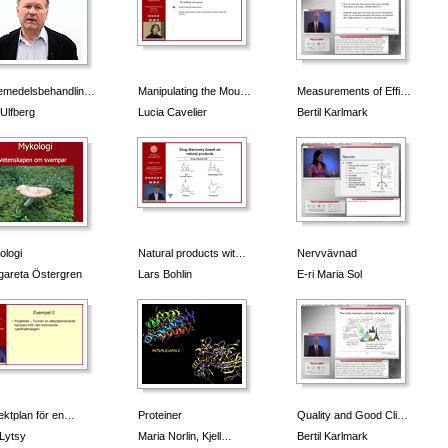
emedelsbehandlin…
Manipulating the Mou…
Measurements of Effi…
Ulfberg
Lucia Cavelier
Bertil Karlmark
logi
Natural products wit…
Nervvävnad
gareta Östergren
Lars Bohlin
E-ri Maria Sol
ektplan för en…
Proteiner
Quality and Good Cli…
Lytsy
Maria Norlin, Kjell…
Bertil Karlmark