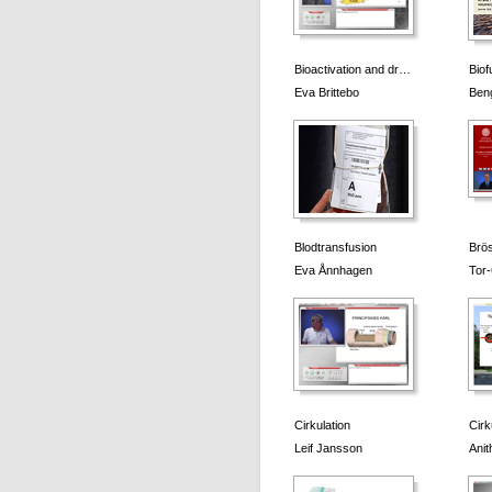
Bioactivation and dr…
Biof
Eva Brittebo
Beng
Blodtransfusion
Brö
Eva Ånnhagen
Tor
Cirkulation
Cirk
Leif Jansson
Anit