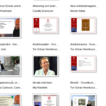
erse Events and A…
Aktivering och funkt…
Akut omhändertagand…
il Karlmark
Camilla Svensson
Morten Kildal
sjukvård - Into…
Ansiktsspalter - Gru…
Ansiktstrauma - Grun…
 Lind
Tor-Göran Henriksso…
Tor-Göran Henriksso…
opponera på, oc…
Att tala med barn
Bensår - Grundkurs…
ia Carlsson, Cami…
Mia Ramklint
Tor-Göran Henriksso…