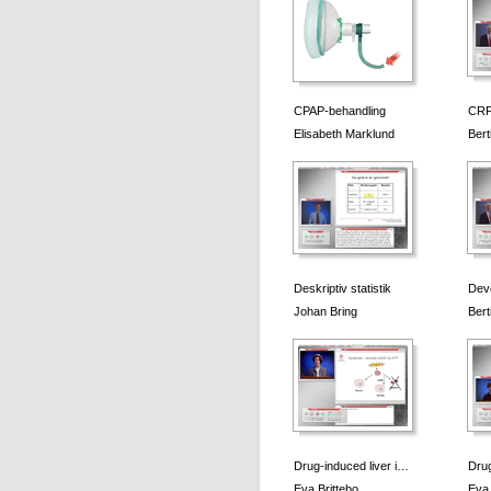
CPAP-behandling
CRF
Elisabeth Marklund
Bert
Deskriptiv statistik
Dev
Johan Bring
Bert
Drug-induced liver i…
Drug
Eva Brittebo
Eva 