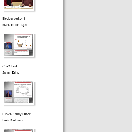
Blodets biokemi
Maria Norlin, Kjell…
Chi-2 Test
Johan Bring
Clinical Study Objec…
Bertil Karlmark