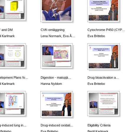
 and DM
CVK-omläggning
Cytochrome P450 (CYP…
il Karlmark
Lena Normark, Eva Å…
Eva Brittebo
elopment Plans fo…
Digestion - matspjä…
Drug bioactivation a…
il Karlmark
Hanna Nyblom
Eva Brittebo
-induced lung in…
Drug-induced oxidati…
Eligibility Criteria
Brittebo
Eva Brittebo
Bertil Karlmark