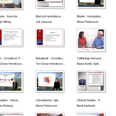
uels - from the…
Blod och lymfoida or…
Blodet - Introduktio…
t Hillring
Leif Jansson
Mona Pettersson
st - Grundkurs P…
Bukplastik - Grundku…
Cellbiologi med prot…
-Göran Henriksso…
Tor-Göran Henriksso…
Maria Norlin, Kjell…
ulation - Introd…
Cirkulationen, hjär…
Clinical Studies - P…
ha Risberg
Mona Pettersson
Bertil Karlmark