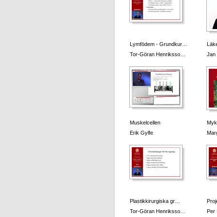
Lymfödem - Grundkur…
Läk
Tor-Göran Henriksso…
Jan 
Muskelcellen
Myko
Erik Gylfe
Mar
Plastikkirurgiska gr…
Proj
Tor-Göran Henriksso…
Per 