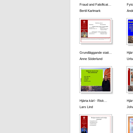
Fraud and Falsificat…
Fyto
Bertil Karlmark
And
Grundläggande stati…
Hjär
Anne Söderlund
Urb
Hjärta kärl - Risk…
Hjär
Lars Lind
Joh