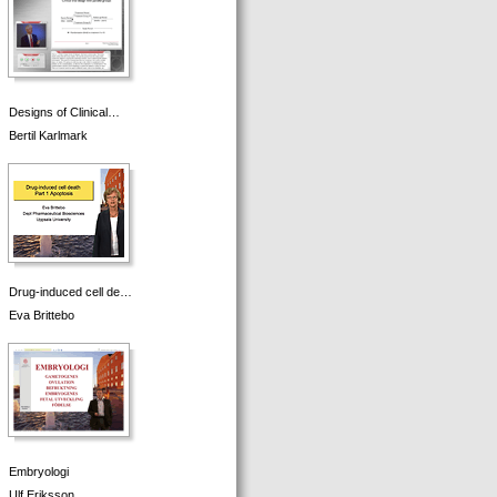
Designs of Clinical…
Bertil Karlmark
Drug-induced cell de…
Eva Brittebo
Embryologi
Ulf Eriksson