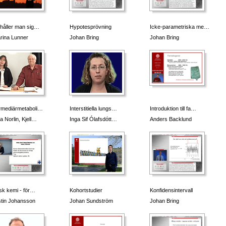
håller man sig…
Hypotesprövning
Icke-parametriska me…
rina Lunner
Johan Bring
Johan Bring
rmediärmetaboli…
Interstitiella lungs…
Introduktion till fa…
a Norlin, Kjell…
Inga Sif Ólafsdótt…
Anders Backlund
isk kemi - för…
Kohortstudier
Konfidensintervall
tin Johansson
Johan Sundström
Johan Bring