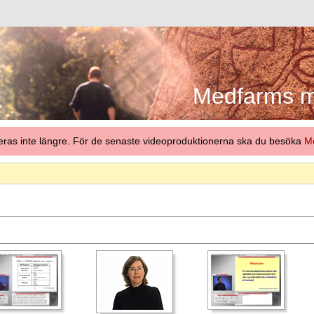
Medfarms me
eras inte längre. För de senaste videoproduktionerna ska du besöka
Me