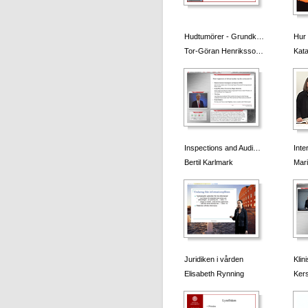
Hudtumörer - Grundk…
Hur 
Tor-Göran Henriksso…
Kata
Inspections and Audi…
Inte
Bertil Karlmark
Mari
Juridiken i vården
Klin
Elisabeth Rynning
Kers