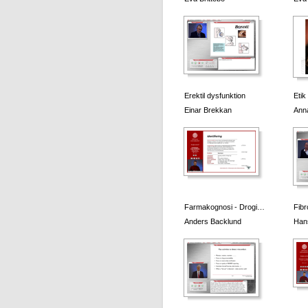
Erektil dysfunktion
Etik
Einar Brekkan
Ann
Farmakognosi - Drogi…
Fibr
Anders Backlund
Han