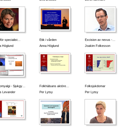
 för specialist…
Etik i vården
Excision av nevus -…
a Höglund
Anna Höglund
Joakim Folkesson
omyalgi - Sjukgy…
Folkhälsans aktöre…
Folksjukdomar
s Levander
Per Lytsy
Per Lytsy