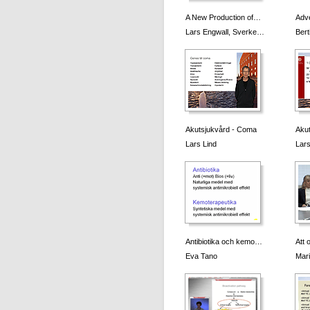
A New Production of…
Adv
Lars Engwall, Sverke…
Bert
Akutsjukvård - Coma
Akut
Lars Lind
Lars
Antibiotika och kemo…
Att 
Eva Tano
Mar