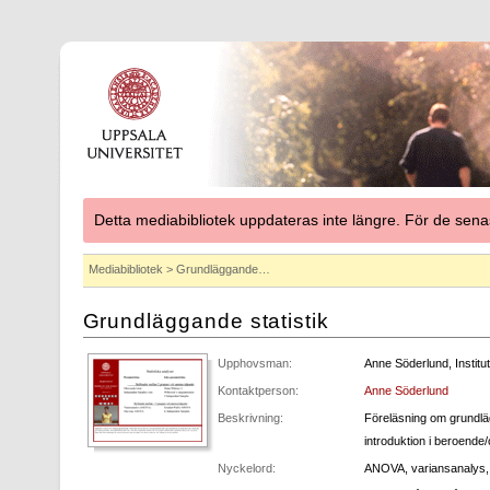
Detta mediabibliotek uppdateras inte längre. För de se
Mediabibliotek
> Grundläggande…
Grundläggande statistik
Upphovsman:
Anne Söderlund, Institu
Kontaktperson:
Anne Söderlund
Beskrivning:
Föreläsning om grundlägga
introduktion i beroend
Nyckelord:
ANOVA, variansanalys,