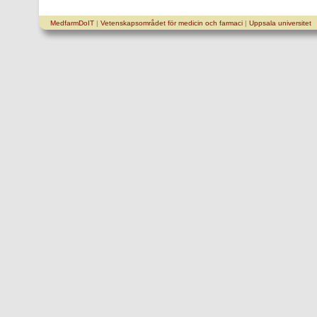
MedfarmDoIT
|
Vetenskapsområdet för medicin och farmaci
|
Uppsala universitet