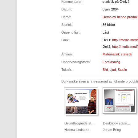
Kommentarer:
statistik på C-nivå
Datum:
8 juni 2004
Demo:
Demo av denna produkt
Storlek:
36 bilder
Öppen / låst:
Låst
Länk:
Del 1:
http://media.medf
Del 2:
http://media.med
Ämnen:
Matematisk statistik
Undervisningsform:
Föreläsning
Teknik:
Bild
,
Ljud
,
Studio
Du kanske även är intresserad av följande produkt
Grundläggande st…
Deskriptiv statis…
Helena Lindstedt
Johan Bring