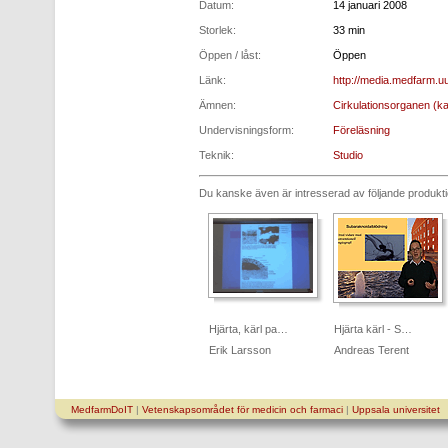
Datum:
14 januari 2008
Storlek:
33 min
Öppen / låst:
Öppen
Länk:
http://media.medfarm.uu
Ämnen:
Cirkulationsorganen (kar
Undervisningsform:
Föreläsning
Teknik:
Studio
Du kanske även är intresserad av följande produkt
Hjärta, kärl pa…
Hjärta kärl - S…
Erik Larsson
Andreas Terent
MedfarmDoIT
|
Vetenskapsområdet för medicin och farmaci
|
Uppsala universitet