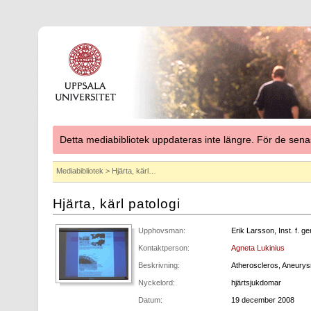
Detta mediabibliotek uppdateras inte längre. För de se
Mediabibliotek
> Hjärta, kärl…
Hjärta, kärl patologi
Upphovsman:
Erik Larsson, Inst. f. ge
Kontaktperson:
Agneta Lukinius
Beskrivning:
Atheroscleros, Aneurysm
Nyckelord:
hjärtsjukdomar
Datum:
19 december 2008