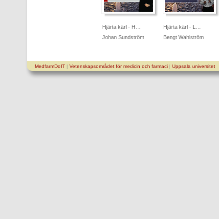
Hjärta kärl - H…
Hjärta kärl - L…
Johan Sundström
Bengt Wahlström
MedfarmDoIT
|
Vetenskapsområdet för medicin och farmaci
|
Uppsala universitet