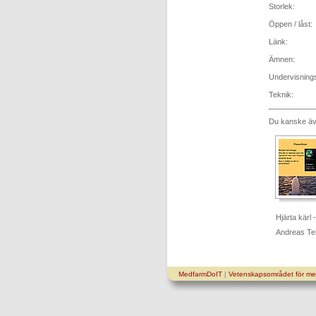
Storlek:
Öppen / låst:
Länk:
Ämnen:
Undervisning
Teknik:
Du kanske äve
Hjärta kärl
Andreas Te
MedfarmDoIT
|
Vetenskapsområdet för med