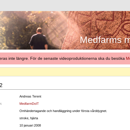
Medfarms me
eras inte längre. För de senaste videoproduktionerna ska du besöka
Me
 2
:
Andreas Terent
n:
MedfarmDoIT
Omhändertagande och handläggning under första vårddygnet.
stroke, hjärta
10 januari 2008