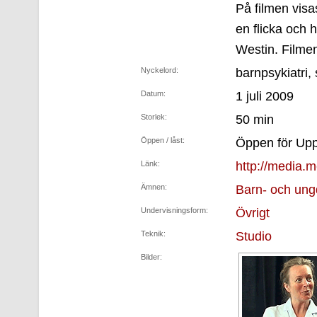
På filmen vis
en flicka och
Westin. Filmen
Nyckelord:
barnpsykiatri,
Datum:
1 juli 2009
Storlek:
50 min
Öppen / låst:
Öppen för Upps
Länk:
http://media.m
Ämnen:
Barn- och ung
Undervisningsform:
Övrigt
Teknik:
Studio
Bilder: