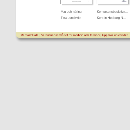
Mat och näring
Kompetensbeskrivn…
Tina Lundkvist
Kerstin Hedberg N…
MedfarmDoIT
|
Vetenskapsområdet för medicin och farmaci
|
Uppsala universitet