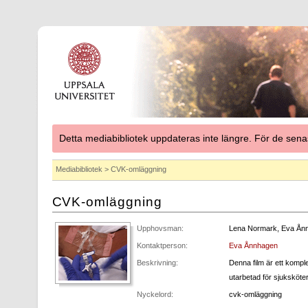
Detta mediabibliotek uppdateras inte längre. För de se
Mediabibliotek
> CVK-omläggning
CVK-omläggning
Upphovsman:
Lena Normark, Eva Ånnh
Kontaktperson:
Eva Ånnhagen
Beskrivning:
Denna film är ett kompl
utarbetad för sjuksköt
Nyckelord:
cvk-omläggning