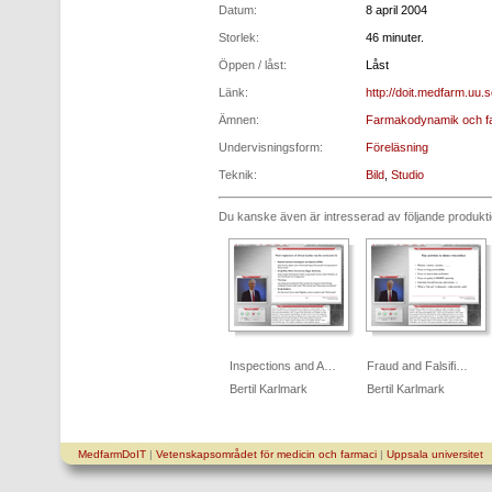
Datum:
8 april 2004
Storlek:
46 minuter.
Öppen / låst:
Låst
Länk:
http://doit.medfarm.uu.
Ämnen:
Farmakodynamik och far
Undervisningsform:
Föreläsning
Teknik:
Bild
,
Studio
Du kanske även är intresserad av följande produkt
Inspections and A…
Fraud and Falsifi…
Bertil Karlmark
Bertil Karlmark
MedfarmDoIT
|
Vetenskapsområdet för medicin och farmaci
|
Uppsala universitet