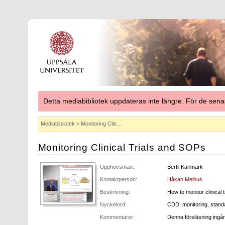
Detta mediabibliotek uppdateras inte längre. För de se
Mediabibliotek
> Monitoring Clin…
Monitoring Clinical Trials and SOPs
Upphovsman:
Bertil Karlmark
Kontaktperson:
Håkan Melhus
Beskrivning:
How to monitor clinical 
Nyckelord:
CDD, monitoring, stand
Kommentarer:
Denna föreläsning ingår