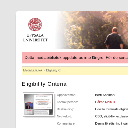
Detta mediabibliotek uppdateras inte längre. För de se
Mediabibliotek
> Eligibility Cri…
Eligibility Criteria
Upphovsman:
Bertil Karlmark
Kontaktperson:
Håkan Melhus
Beskrivning:
How to formulate eligibilit
Nyckelord:
CDD, eligibility, exclusio
Kommentarer:
Denna föreläsning ingår