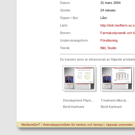
Datum:
31 mars 2004
Storlek:
24 minuter.
Öppen / låst:
Låst
Länk:
http://doit.medfarm.uu.
Ämnen:
Farmakodynamik och far
Undervisningsform:
Föreläsning
Teknik:
Bild
,
Studio
Du kanske även är intresserad av följande produkt
Development Plans…
Treatment Allocat…
Bertil Karlmark
Bertil Karlmark
MedfarmDoIT
|
Vetenskapsområdet för medicin och farmaci
|
Uppsala universitet