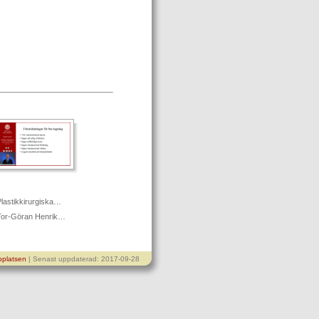
lastikkirurgiska…
Tor-Göran Henrik…
platsen
| Senast uppdaterad: 2017-09-28