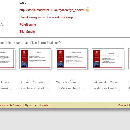
Låst
http://media.medfarm.uu.se/dynlec/tgh_spalter
Plastikkirurgi och rekonstruktiv kirurgi
sform:
Föreläsning
Bild
,
Studio
n är intresserad av följande produktioner?
- Grund…
Bensår - Grundku…
Sår och sårläk…
Bukplastik - Grun…
P
Henrik…
Tor-Göran Henrik…
Tor-Göran Henrik…
Tor-Göran Henrik…
icin och farmaci
|
Uppsala universitet
Om webb