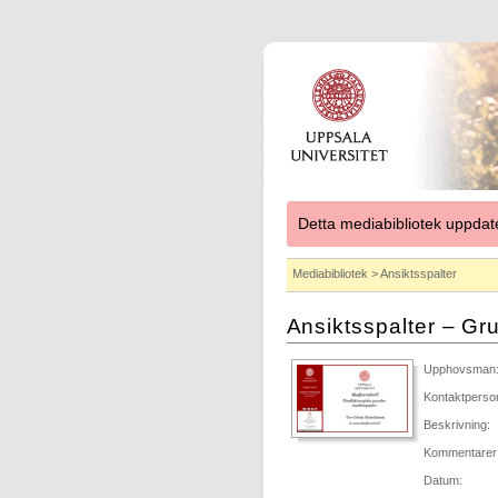
Detta mediabibliotek uppdat
Mediabibliotek
> Ansiktsspalter
Ansiktsspalter – Gru
Upphovsman
Kontaktperso
Beskrivning:
Kommentarer
Datum: