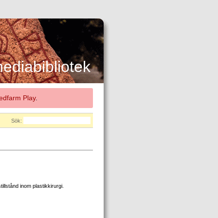
diabibliotek
dfarm Play
.
Sök:
llstånd inom plastikkirurgi.