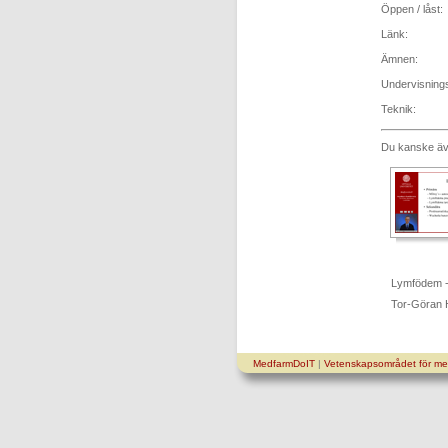
Öppen / låst:
Länk:
Ämnen:
Undervisning
Teknik:
Du kanske äve
Lymfödem 
Tor-Göran 
MedfarmDoIT
|
Vetenskapsområdet för med