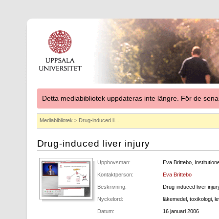
Detta mediabibliotek uppdateras inte längre. För de se
Mediabibliotek
> Drug-induced li…
Drug-induced liver injury
Upphovsman:
Eva Brittebo, Institutio
Kontaktperson:
Eva Brittebo
Beskrivning:
Drug-induced liver injur
Nyckelord:
läkemedel, toxikologi, l
Datum:
16 januari 2006