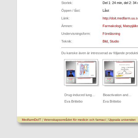
Storlek:
Del 1: 24 min, del 2: 34
Öppen / låst:
Låst
Länk:
http://doit.medfarm.uu.
Ämnen:
Farmakologi
,
Matspjälk
Undervisningsform:
Föreläsning
Teknik:
Bild
,
Studio
Du kanske även är intresserad av följande produkt
Drug-induced lung…
Bioactivation and…
Eva Brittebo
Eva Brittebo
MedfarmDoIT
|
Vetenskapsområdet för medicin och farmaci
|
Uppsala universitet