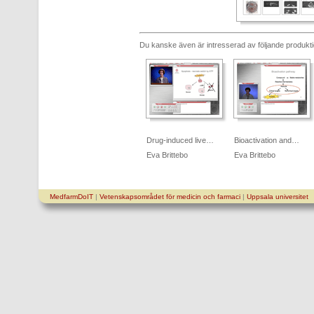
Du kanske även är intresserad av följande produkt
Drug-induced live…
Bioactivation and…
Eva Brittebo
Eva Brittebo
MedfarmDoIT
|
Vetenskapsområdet för medicin och farmaci
|
Uppsala universitet