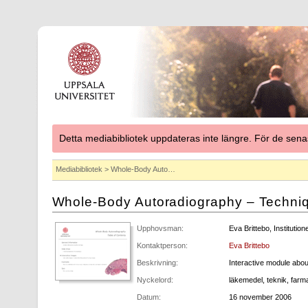
Detta mediabibliotek uppdateras inte längre. För de se
Mediabibliotek
> Whole-Body Auto…
Whole-Body Autoradiography – Techni
Upphovsman:
Eva Brittebo, Institutio
Kontaktperson:
Eva Brittebo
Beskrivning:
Interactive module abo
Nyckelord:
läkemedel, teknik, farma
Datum:
16 november 2006