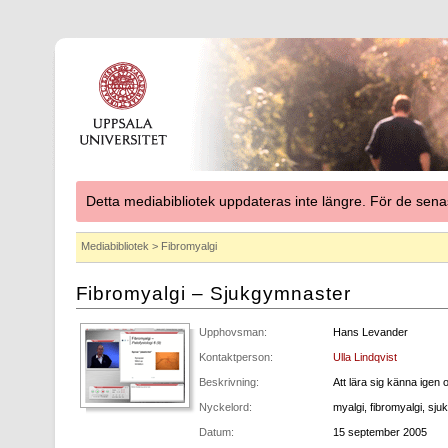
Detta mediabibliotek uppdateras inte längre. För de se
Mediabibliotek
> Fibromyalgi
Fibromyalgi – Sjukgymnaster
Upphovsman:
Hans Levander
Kontaktperson:
Ulla Lindqvist
Beskrivning:
Att lära sig känna igen 
Nyckelord:
myalgi, fibromyalgi, sj
Datum:
15 september 2005