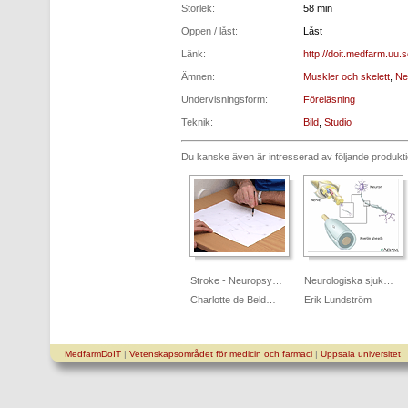
Storlek:
58 min
Öppen / låst:
Låst
Länk:
http://doit.medfarm.uu.
Ämnen:
Muskler och skelett
,
Ne
Undervisningsform:
Föreläsning
Teknik:
Bild
,
Studio
Du kanske även är intresserad av följande produkt
Stroke - Neuropsy…
Neurologiska sjuk…
Charlotte de Beld…
Erik Lundström
MedfarmDoIT
|
Vetenskapsområdet för medicin och farmaci
|
Uppsala universitet