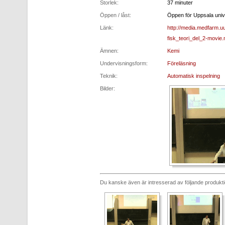
Storlek:
37 minuter
Öppen / låst:
Öppen för Uppsala unive
Länk:
http://media.medfarm
fisk_teori_del_2-movie
Ämnen:
Kemi
Undervisningsform:
Föreläsning
Teknik:
Automatisk inspelning
Bilder:
Du kanske även är intresserad av följande produkt