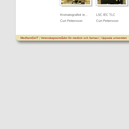
Kromatografisk te…
LSC IEC TLC
Curt Pettersson
Curt Pettersson
MedfarmDoIT
|
Vetenskapsområdet för medicin och farmaci
|
Uppsala universitet