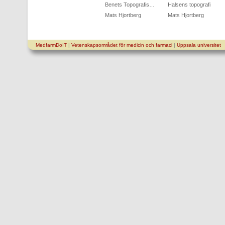
Benets Topografis…
Halsens topografi
Mats Hjortberg
Mats Hjortberg
MedfarmDoIT
|
Vetenskapsområdet för medicin och farmaci
|
Uppsala universitet