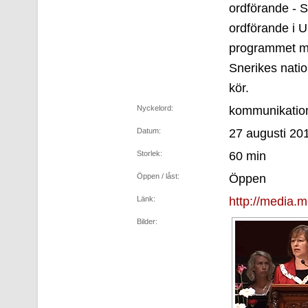
ordförande - S
ordförande i 
programmet me
Snerikes nati
kör.
Nyckelord:
kommunikatio
Datum:
27 augusti 20
Storlek:
60 min
Öppen / låst:
Öppen
Länk:
http://media.m
Bilder: