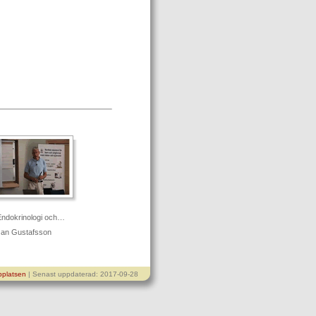
ndokrinologi och…
Jan Gustafsson
platsen
| Senast uppdaterad: 2017-09-28