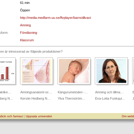
61 min
Öppen
http://media.medfarm.uu.se/flvplayer/barnstillvaxt
Amning
sform:
Föreläsning
Klassrum
n är intresserad av följande produktioner?
aktike…
Amningsanatomi oc…
Kängurumetoden -…
Amning och tillma…
E
dberg N…
Kerstin Hedberg N…
Ylva Thernström…
Eva-Lotta Funkqui…
icin och farmaci
|
Uppsala universitet
Om webb