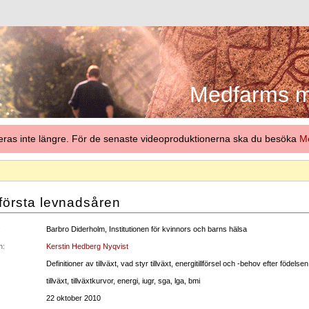
Medfarms me
eras inte längre. För de senaste videoproduktionerna ska du besöka
Me
 första levnadsåren
:
Barbro Diderholm, Institutionen för kvinnors och barns hälsa
n:
Kerstin Hedberg Nyqvist
Definitioner av tillväxt, vad styr tillväxt, energitillförsel och -behov efter födelsen,
tillväxt, tillväxtkurvor, energi, iugr, sga, lga, bmi
22 oktober 2010