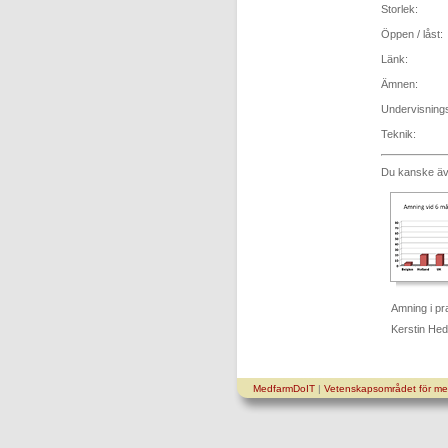
Storlek:
Öppen / låst:
Länk:
Ämnen:
Undervisning
Teknik:
Du kanske äve
Amning i pr
Kerstin He
MedfarmDoIT
|
Vetenskapsområdet för med