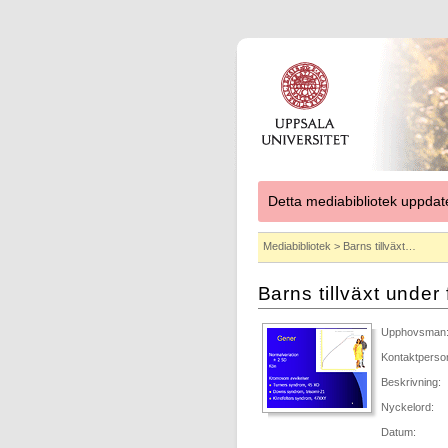
Detta mediabibliotek uppdat
Mediabibliotek
> Barns tillväxt…
Barns tillväxt under
Upphovsman
Kontaktperso
Beskrivning:
Nyckelord:
Datum: