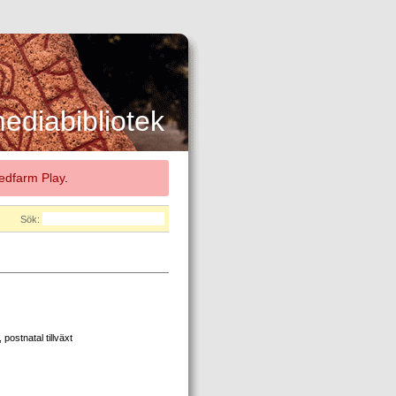
diabibliotek
dfarm Play
.
Sök:
 postnatal tillväxt