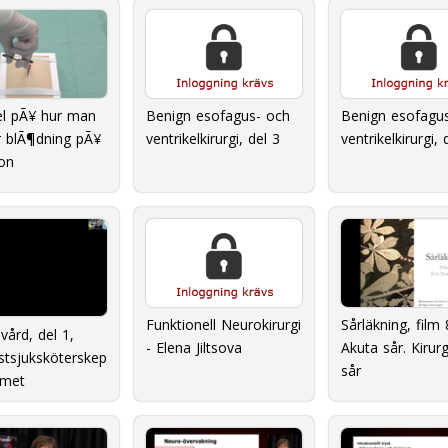
l pÃ¥ hur man
Benign esofagus- och
Benign esofagu
r blÃ¶dning pÃ¥
ventrikelkirurgi, del 3
ventrikelkirurgi, 
on
Sårläkning, film 
Funktionell Neurokirurgi
 vård, del 1,
Akuta sår. Kirur
- Elena Jiltsova
istsjuksköterskep
sår
mmet