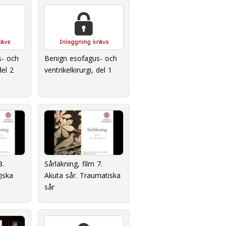
s- och
Benign esofagus- och
del 2
ventrikelkirurgi, del 1
8.
Sårläkning, film 7.
giska
Akuta sår. Traumatiska
sår