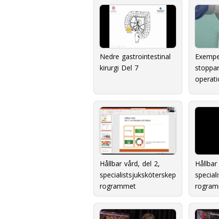
Nedre gastrointestinal
Exempe
kirurgi Del 7
stoppa
operati
Hållbar vård, del 2,
Hållbar
specialistsjuksköterskep
special
rogrammet
rogra