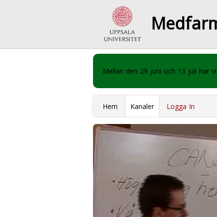
Medfar
Mellan den 29 juni och 13 juli har
Hem
Kanaler
Logga In