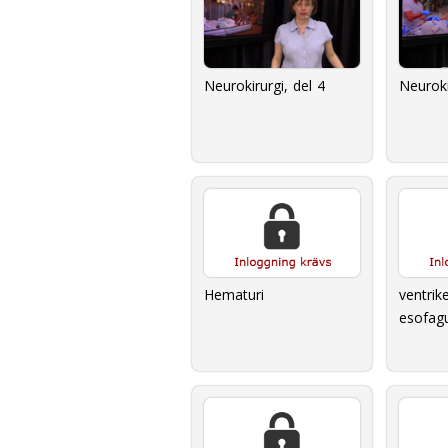
Neurokirurgi, del 4
Neuroki
Hematuri
ventrik
esofagu