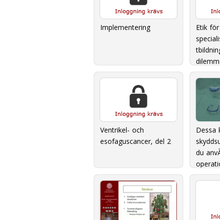
Implementering
Etik för
special
tbildni
dilemma
livets s
Dessa 
Ventrikel- och
skyddsu
esofaguscancer, del 2
du anv
operati