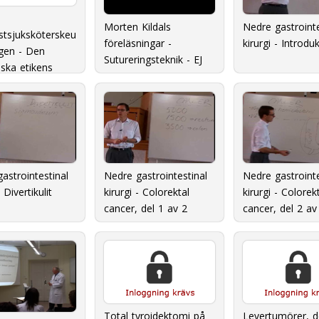
Morten Kildals
Nedre gastrointe
istsjuksköterskeu
föreläsningar -
kirurgi - Introdu
ngen - Den
Sutureringsteknik - EJ
ska etikens
KLAR
ualism
astrointestinal
Nedre gastrointestinal
Nedre gastrointe
- Divertikulit
kirurgi - Colorektal
kirurgi - Colorek
cancer, del 1 av 2
cancer, del 2 av
Total tyroidektomi på
Levertumörer, d