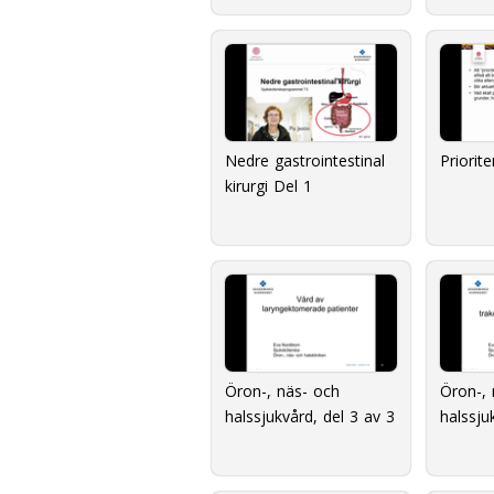
Nedre gastrointestinal
Priorite
kirurgi Del 1
Öron-, näs- och
Öron-, 
halssjukvård, del 3 av 3
halssju