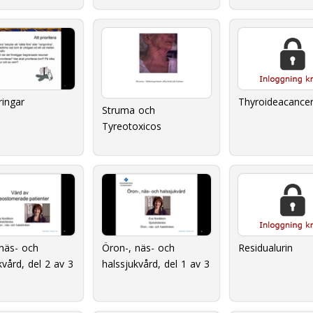
ringar
Thyroideacance
Struma och
Tyreotoxicos
näs- och
Öron-, näs- och
Residualurin
kvård, del 2 av 3
halssjukvård, del 1 av 3