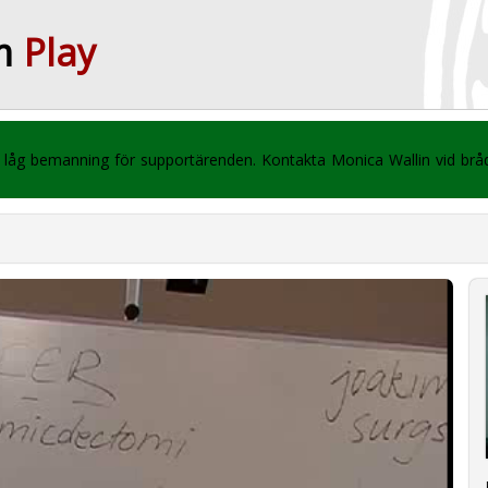
m
Play
 vi låg bemanning för supportärenden. Kontakta Monica Wallin vid br