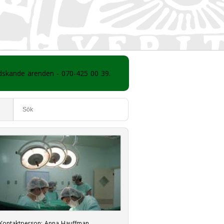
ådskande ärenden - 070-425 00 39.
Kontaktperson:
Anna Hauffman