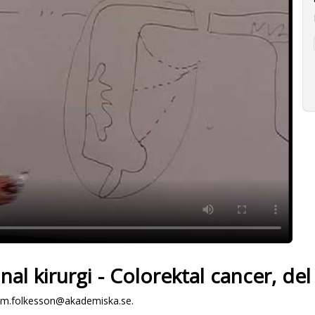
al kirurgi - Colorektal cancer, del
im.folkesson@akademiska.se.