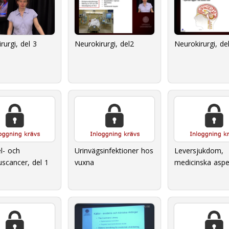
rurgi, del 3
Neurokirurgi, del2
Neurokirurgi, de
el- och
Urinvägsinfektioner hos
Leversjukdom,
scancer, del 1
vuxna
medicinska aspe