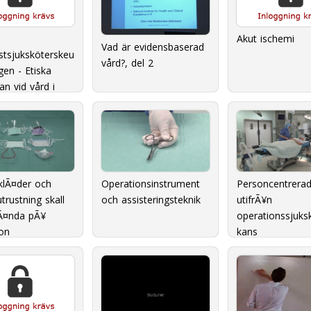
Akut ischemi
Vad är evidensbaserad
istsjuksköterskeu
vård?, del 2
ngen - Etiska
n vid vård i
lut
klÃ¤der och
Operationsinstrument
Personcentrera
trustning skall
och assisteringsteknik
utifrÃ¥n
Ã¤nda pÃ¥
operationssjuks
on
kans
omvÃ¥rdnadsÃ¥
er