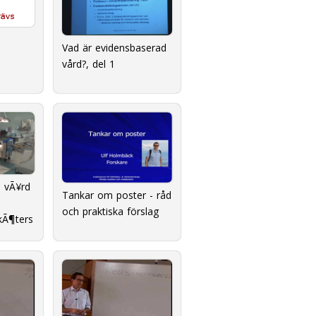
Vad är evidensbaserad
vård?, del 1
d vÃ¥rd
Tankar om poster - råd
och praktiska förslag
kÃ¶ters
tgÃ¤rd