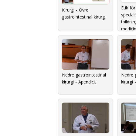
Etik för
Kirurgi - Övre
special
gastrointestinal kirurgi
tbildni
medicin
individ
Nedre gastrointestinal
Nedre g
kirurgi - Apendicit
kirurgi 