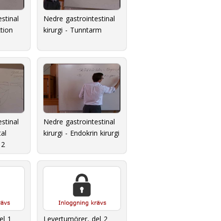
stinal
Nedre gastrointestinal
ktion
kirurgi - Tunntarm
stinal
Nedre gastrointestinal
tal
kirurgi - Endokrin kirurgi
 2
el 1
Levertumörer, del 2