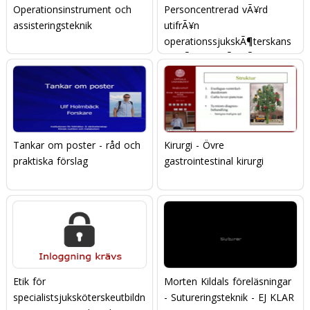
Operationsinstrument och
Personcentrerad vÃ¥rd
assisteringsteknik
utifrÃ¥n
operationssjukskÃ¶terskans
omvÃ¥rdnadsÃ¥tgÃ¤rder
Tankar om poster - råd och
Kirurgi - Övre
praktiska förslag
gastrointestinal kirurgi
Etik för
Morten Kildals föreläsningar
specialistsjuksköterskeutbildn
- Sutureringsteknik - EJ KLAR