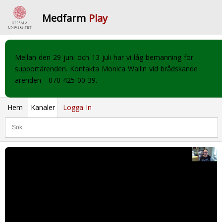
Medfarm
Play
Mellan den 29 juni och 13 juli har vi låg bemanning för
supportärenden. Kontakta Monica Wallin vid brådskande
ärenden - 070-425 00 39.
Hem
Kanaler
Logga In