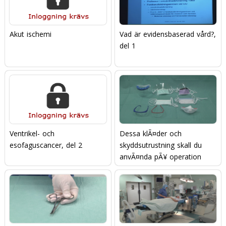
Akut ischemi
Vad är evidensbaserad vård?,
del 1
Ventrikel- och
Dessa klÃ¤der och
esofaguscancer, del 2
skyddsutrustning skall du
anvÃ¤nda pÃ¥ operation