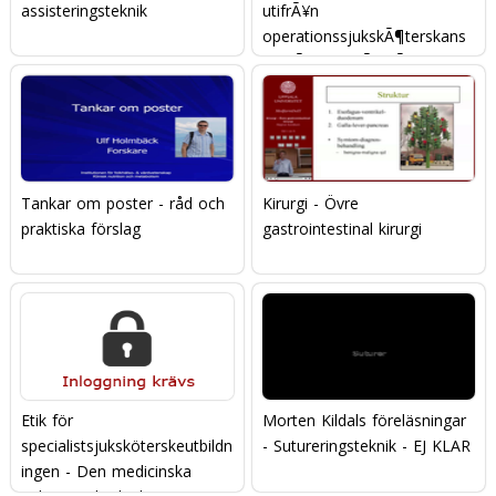
assisteringsteknik
utifrÃ¥n
operationssjukskÃ¶terskans
omvÃ¥rdnadsÃ¥tgÃ¤rder
Tankar om poster - råd och
Kirurgi - Övre
praktiska förslag
gastrointestinal kirurgi
Etik för
Morten Kildals föreläsningar
specialistsjuksköterskeutbildn
- Sutureringsteknik - EJ KLAR
ingen - Den medicinska