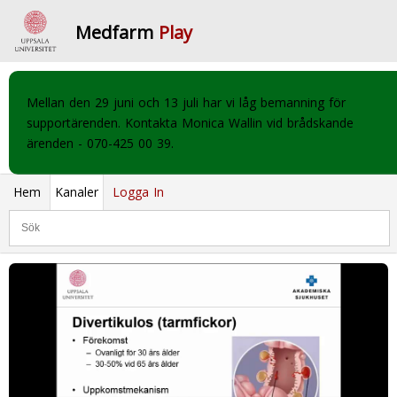
Medfarm
Play
Mellan den 29 juni och 13 juli har vi låg bemanning för
supportärenden. Kontakta Monica Wallin vid brådskande
ärenden - 070-425 00 39.
Hem
Kanaler
Logga In