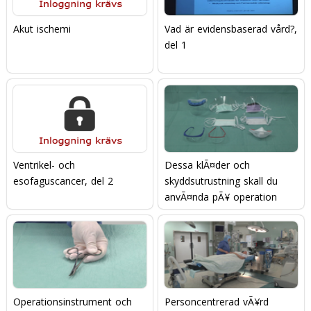
Akut ischemi
Vad är evidensbaserad vård?,
del 1
Ventrikel- och
Dessa klÃ¤der och
esofaguscancer, del 2
skyddsutrustning skall du
anvÃ¤nda pÃ¥ operation
Operationsinstrument och
Personcentrerad vÃ¥rd