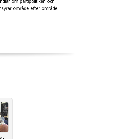
andlar om partipolitiken och
nomsyrar område efter område.
a-