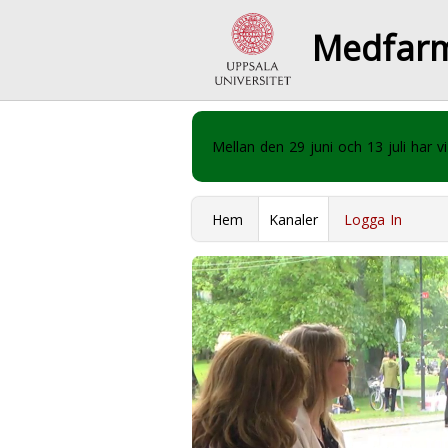
Medfar
Mellan den 29 juni och 13 juli har
Hem
Kanaler
Logga In