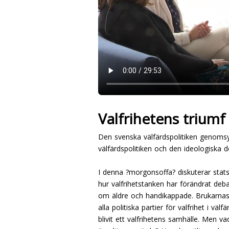
Valfrihetens triumf
Den svenska välfärdspolitiken genomsyra
välfärdspolitiken och den ideologiska 
I denna ?morgonsoffa? diskuterar stat
hur valfrihetstanken har förändrat deb
om äldre och handikappade. Brukarnas v
alla politiska partier för valfrihet i v
blivit ett valfrihetens samhälle. Men