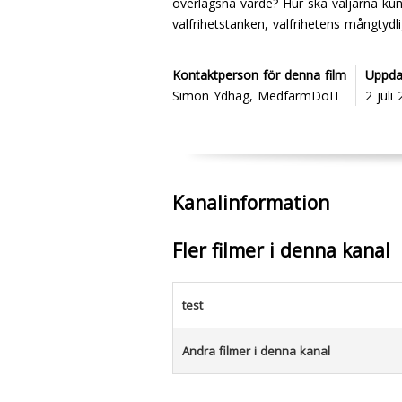
överlägsna värde? Hur ska väljarna kunn
valfrihetstanken, valfrihetens mångtyd
Kontaktperson för denna film
Uppda
Simon Ydhag, MedfarmDoIT
2 juli
Kanalinformation
Fler filmer i denna kanal
test
Andra filmer i denna kanal