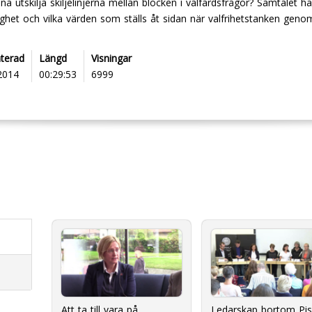
a utskilja skiljelinjerna mellan blocken i välfärdsfrågor? Samtalet h
lighet och vilka värden som ställs åt sidan när valfrihetstanken ge
terad
Längd
Visningar
 2014
00:29:53
6999
Att ta till vara på
Ledarskap bortom Pis