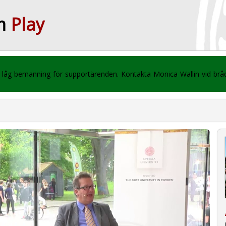
m
Play
 vi låg bemanning för supportärenden. Kontakta Monica Wallin vid br