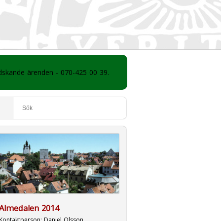
ådskande ärenden - 070-425 00 39.
Almedalen 2014
Kontaktperson:
Daniel Olsson