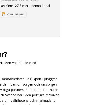
Det finns
27
filmer i denna kanal
Prenumerera
ar?
rihet. Men vad hände med
 samtalsledaren Stig-Björn Ljunggren
sjukvården, barnomsorgen och omsorgen
iktiga partners. Som det ser ut nu är
och Sverige har i den politiska retoriken
ande om valfrihetens och marknadens