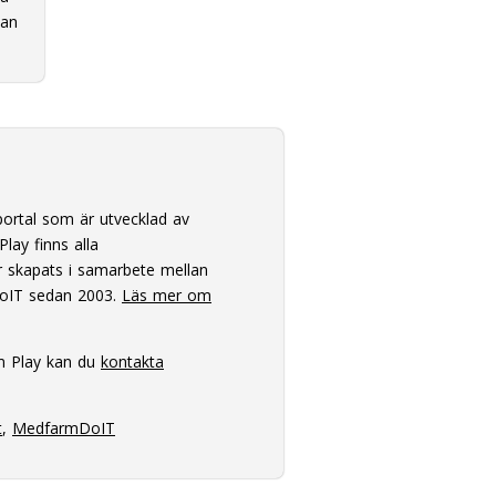
lan
ortal som är utvecklad av
lay finns alla
 skapats i samarbete mellan
oIT sedan 2003.
Läs mer om
m Play kan du
kontakta
t
,
MedfarmDoIT