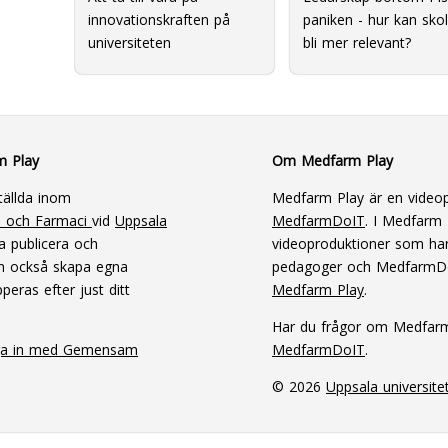
innovationskraften på
paniken - hur kan sko
universiteten
bli mer relevant?
m Play
Om Medfarm Play
tällda inom
Medfarm Play är en videop
n och Farmaci
vid
Uppsala
MedfarmDoIT
. I Medfarm P
a publicera och
videoproduktioner som har
an också skapa egna
pedagoger och MedfarmD
peras efter just ditt
Medfarm Play
.
Har du frågor om Medfar
ga in med Gemensam
MedfarmDoIT
.
© 2026
Uppsala universite