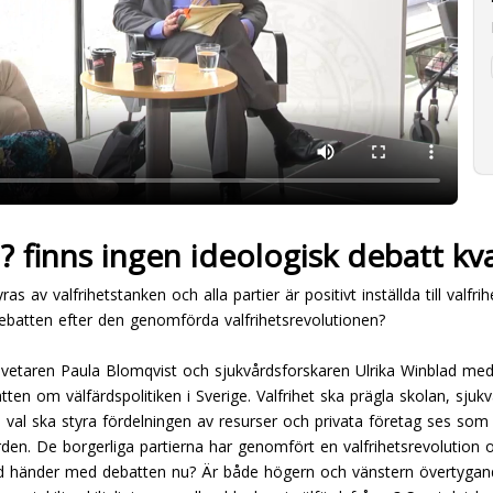
 ? finns ingen ideologisk debatt kv
s av valfrihetstanken och alla partier är positivt inställda till valf
debatten efter den genomförda valfrihetsrevolutionen?
svetaren Paula Blomqvist och sjukvårdsforskaren Ulrika Winblad med
atten om välfärdspolitiken i Sverige. Valfrihet ska prägla skolan, 
al ska styra fördelningen av resurser och privata företag ses som v
älfärden. De borgerliga partierna har genomfört en valfrihetsrevolution 
 vad händer med debatten nu? Är både högern och vänstern övertyg