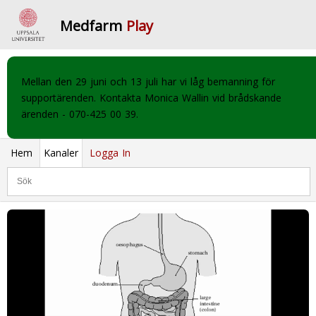
Medfarm
Play
Mellan den 29 juni och 13 juli har vi låg bemanning för
supportärenden. Kontakta Monica Wallin vid brådskande
ärenden - 070-425 00 39.
Hem
Kanaler
Logga In