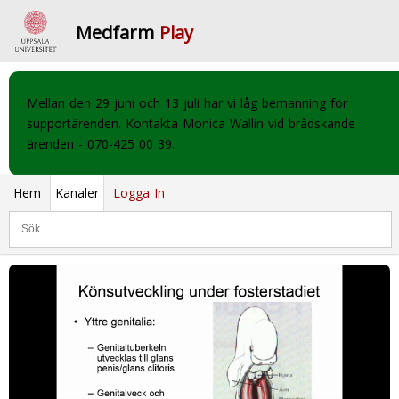
Medfarm
Play
Mellan den 29 juni och 13 juli har vi låg bemanning för
supportärenden. Kontakta Monica Wallin vid brådskande
ärenden - 070-425 00 39.
Hem
Kanaler
Logga In