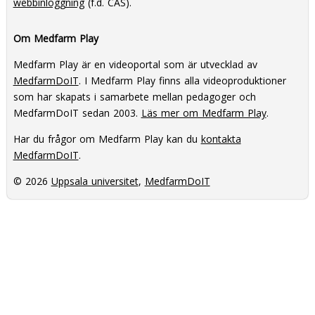
webbinloggning
(f.d. CAS).
Om Medfarm Play
Medfarm Play är en videoportal som är utvecklad av
MedfarmDoIT
. I Medfarm Play finns alla videoproduktioner
som har skapats i samarbete mellan pedagoger och
MedfarmDoIT sedan 2003.
Läs mer om Medfarm Play
.
Har du frågor om Medfarm Play kan du
kontakta
MedfarmDoIT
.
© 2026
Uppsala universitet
,
MedfarmDoIT