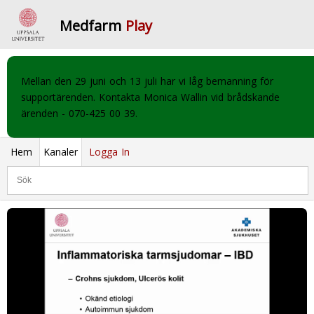
Medfarm
Play
Mellan den 29 juni och 13 juli har vi låg bemanning för
supportärenden. Kontakta Monica Wallin vid brådskande
ärenden - 070-425 00 39.
Hem
Kanaler
Logga In