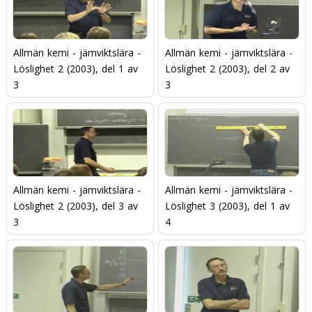
Allmän kemi - jämviktslära -
Allmän kemi - jämviktslära -
Löslighet 2 (2003), del 1 av
Löslighet 2 (2003), del 2 av
3
3
Allmän kemi - jämviktslära -
Allmän kemi - jämviktslära -
Löslighet 2 (2003), del 3 av
Löslighet 3 (2003), del 1 av
3
4