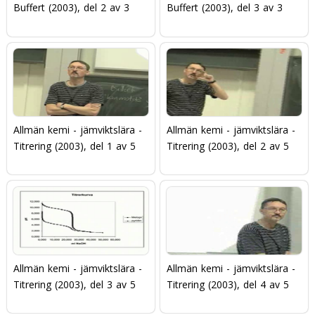
Buffert (2003), del 2 av 3
Buffert (2003), del 3 av 3
Allmän kemi - jämviktslära -
Allmän kemi - jämviktslära -
Titrering (2003), del 1 av 5
Titrering (2003), del 2 av 5
Allmän kemi - jämviktslära -
Allmän kemi - jämviktslära -
Titrering (2003), del 3 av 5
Titrering (2003), del 4 av 5