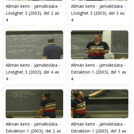
Allmän kemi - jämviktslära -
Allmän kemi - jämviktslära -
Löslighet 3 (2003), del 2 av
Löslighet 3 (2003), del 3 av
4
4
Allmän kemi - jämviktslära -
Allmän kemi - jämviktslära -
Löslighet 3 (2003), del 4 av
Extraktion 1 (2003), del 1 av
4
4
Allmän kemi - jämviktslära -
Allmän kemi - jämviktslära -
Extraktion 1 (2003), del 2 av
Extraktion 1 (2003), del 3 av