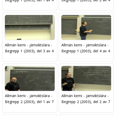
Allmän kemi - jämviktslära -
Allmän kemi - jämviktslära -
Begrepp 1 (2003), del 3 av 4
Begrepp 1 (2003), del 4 av 4
Allmän kemi - jämviktslära -
Allmän kemi - jämviktslära -
Begrepp 2 (2003), del 1 av 7
Begrepp 2 (2003), del 2 av 7