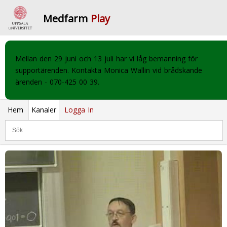
Medfarm
Play
Mellan den 29 juni och 13 juli har vi låg bemanning för
supportärenden. Kontakta Monica Wallin vid brådskande
ärenden - 070-425 00 39.
Hem
Kanaler
Logga In