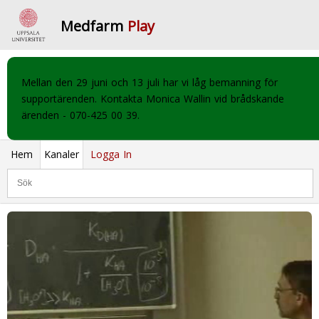
Medfarm
Play
Mellan den 29 juni och 13 juli har vi låg bemanning för
supportärenden. Kontakta Monica Wallin vid brådskande
ärenden - 070-425 00 39.
Hem
Kanaler
Logga In