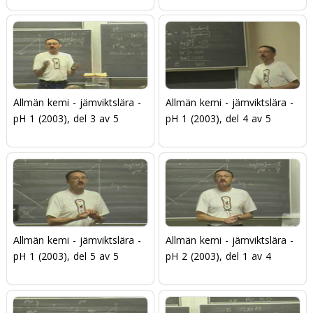
Allmän kemi - jämviktslära -
Allmän kemi - jämviktslära -
pH 1 (2003), del 3 av 5
pH 1 (2003), del 4 av 5
Allmän kemi - jämviktslära -
Allmän kemi - jämviktslära -
pH 1 (2003), del 5 av 5
pH 2 (2003), del 1 av 4