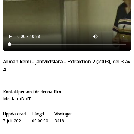
Allmän kemi - jämviktslära - Extraktion 2 (2003), del 3 av
4
Kontaktperson för denna film
MedfarmDoIT
Uppdaterad
Längd
Visningar
7 juli 2021
00:00:00
3418