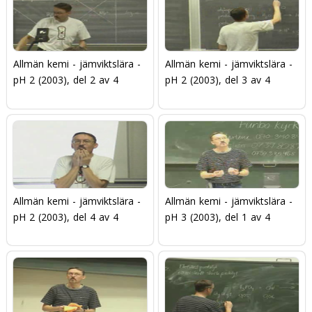
Allmän kemi - jämviktslära -
Allmän kemi - jämviktslära -
pH 2 (2003), del 2 av 4
pH 2 (2003), del 3 av 4
Allmän kemi - jämviktslära -
Allmän kemi - jämviktslära -
pH 2 (2003), del 4 av 4
pH 3 (2003), del 1 av 4