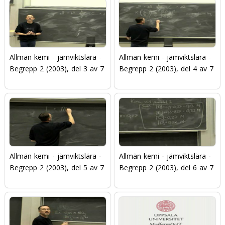
Allmän kemi - jämviktslära -
Allmän kemi - jämviktslära -
Begrepp 2 (2003), del 3 av 7
Begrepp 2 (2003), del 4 av 7
Allmän kemi - jämviktslära -
Allmän kemi - jämviktslära -
Begrepp 2 (2003), del 5 av 7
Begrepp 2 (2003), del 6 av 7