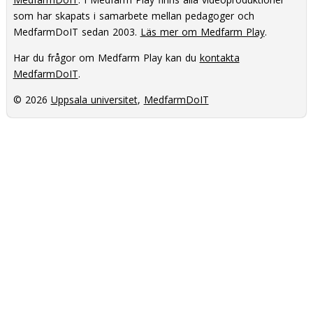
som har skapats i samarbete mellan pedagoger och
MedfarmDoIT sedan 2003.
Läs mer om Medfarm Play
.
Har du frågor om Medfarm Play kan du
kontakta
MedfarmDoIT
.
© 2026
Uppsala universitet
,
MedfarmDoIT