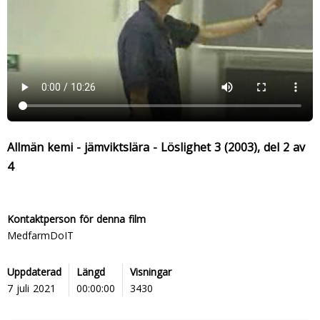
Allmän kemi - jämviktslära - Löslighet 3 (2003), del 2 av
4
Kontaktperson för denna film
MedfarmDoIT
Uppdaterad
Längd
Visningar
7 juli 2021
00:00:00
3430