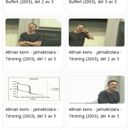
Buffert (2003), del 2 av 3
Buffert (2003), del 3 av 3
Allmän kemi - jämviktslära -
Allmän kemi - jämviktslära -
Titrering (2003), del 1 av 5
Titrering (2003), del 2 av 5
Allmän kemi - jämviktslära -
Allmän kemi - jämviktslära -
Titrering (2003), del 3 av 5
Titrering (2003), del 4 av 5