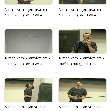
Allmän kemi - jämviktslära -
Allmän kemi - jämviktslära -
pH 3 (2003), del 2 av 4
pH 3 (2003), del 3 av 4
Allmän kemi - jämviktslära -
Allmän kemi - jämviktslära -
pH 3 (2003), del 4 av 4
Buffert (2003), del 1 av 3
Allmän kemi - jämviktslära -
Allmän kemi - jämviktslära -