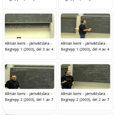
Allmän kemi - jämviktslära -
Allmän kemi - jämviktslära -
Begrepp 1 (2003), del 3 av 4
Begrepp 1 (2003), del 4 av 4
Allmän kemi - jämviktslära -
Allmän kemi - jämviktslära -
Begrepp 2 (2003), del 1 av 7
Begrepp 2 (2003), del 2 av 7