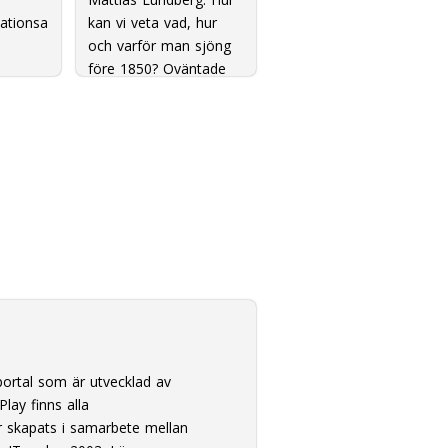
lationsa
kan vi veta vad, hur
och varför man sjöng
före 1850? Oväntade
källtyper och blinda
fläckar.
ortal som är utvecklad av
lay finns alla
 skapats i samarbete mellan