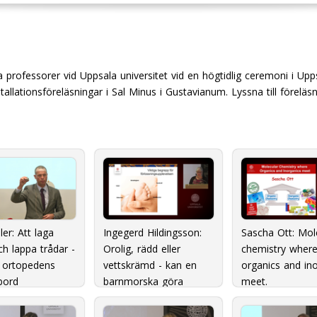
a professorer vid Uppsala universitet vid en högtidlig ceremoni i U
allationsföreläsningar i Sal Minus i Gustavianum. Lyssna till föreläsn
ler: Att laga
Ingegerd Hildingsson:
Sascha Ott: Mol
ch lappa trådar -
Orolig, rädd eller
chemistry wher
 i ortopedens
vettskrämd - kan en
organics and in
bord
barnmorska göra
meet.
skillnad?