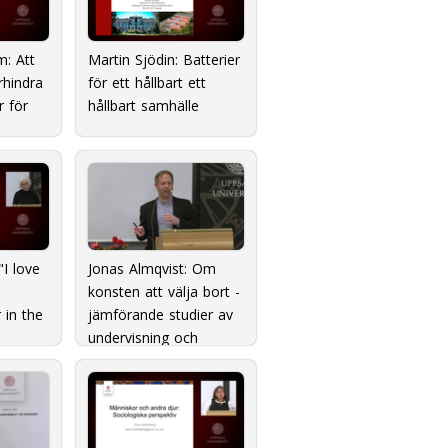
m: Att
Martin Sjödin: Batterier
rhindra
för ett hållbart ett
r för
hållbart samhälle
"I love
Jonas Almqvist: Om
konsten att välja bort -
 in the
jämförande studier av
undervisning och
lärande