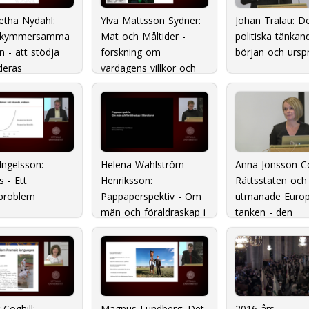
etha Nydahl:
Ylva Mattsson Sydner:
Johan Tralau: D
ekymmersamma
Mat och Måltider -
politiska tänkan
n - att stödja
forskning om
början och ursp
 deras
vardagens villkor och
ation
värden
Ingelsson:
Helena Wahlström
Anna Jonsson Co
 - Ett
Henriksson:
Rättsstaten och
nproblem
Pappaperspektiv - Om
utmanade Europ
män och föräldraskap i
tanken - den
litteraturen
komparativa
konstitutionella 
betydelse.
 Coghill:
Magnus Lundberg: Det
2016 års