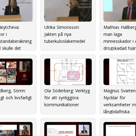
eytcheva:
Ulrika Simonsson:
Mathias Hallber
or i
Jakten på nya
man laga
standaberäkning
tuberkulosläkemedel
minnesskador i 
d skulle det
drogskadad hjär
?
ndberg, Sömn:
Ola Söderberg: Verktyg
Magnus Svarten
igt och livsfarligt
för att synliggöra
Nycklar för
kommunikationer
verksamheter 
långtidafriska
medarbetare