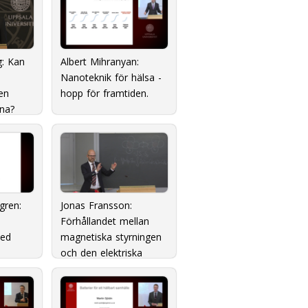
g: Kan
Albert Mihranyan:
Nanoteknik för hälsa -
en
hopp för framtiden.
na?
gren:
Jonas Fransson:
Förhållandet mellan
med
magnetiska styrningen
och den elektriska
strömmen