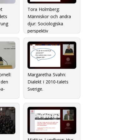
et
Tora Holmberg:
dets
Människor och andra
rung
djur: Sociologiska
perspektiv
rnell:
Margaretha Svahn:
 den
Dialekt i 2010-talets
a-
Sverige.
rättens
Mattias Lundberg: Hur