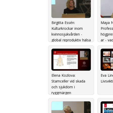
Birgitta Essén:
Maya N
Kulturkrockar inom
Profess
kvinnosjukvården -
högpre
global reproduktiv hälsa
ar - va
på hemmaplan
betyda
Elena Kozlova:
Eva Li
Stamceller vid skada
Livsvikt
och sjukdom i
ryggmärgen