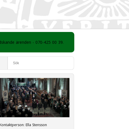
ådskande ärenden - 070-425 00 39.
Kontaktperson:
Ella Stensson