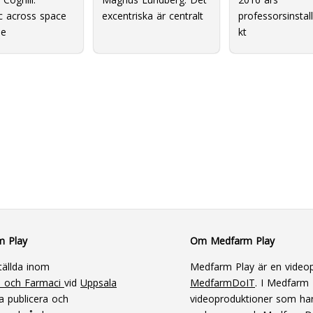
c across space
excentriska är centralt
professorsinstal
me
kt
m Play
Om Medfarm Play
tällda inom
Medfarm Play är en videop
n och Farmaci
vid
Uppsala
MedfarmDoIT
. I Medfarm P
a publicera och
videoproduktioner som har