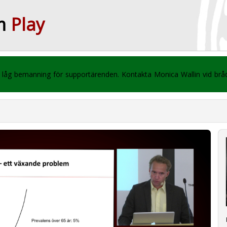
m
Play
 vi låg bemanning för supportärenden. Kontakta Monica Wallin vid br