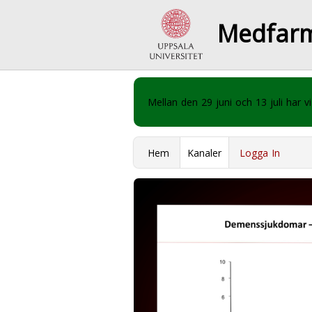
Medfar
Mellan den 29 juni och 13 juli har
Hem
Kanaler
Logga In