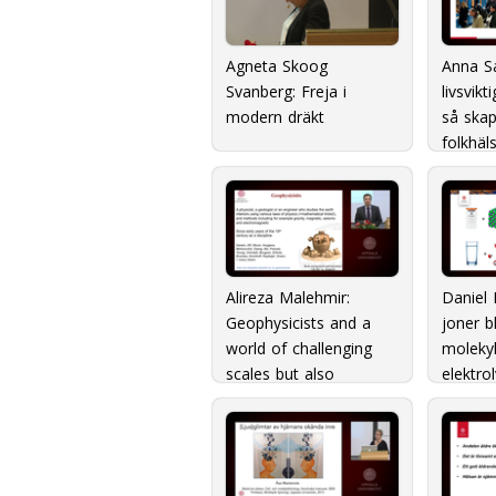
Agneta Skoog
Anna Sa
Svanberg: Freja i
livsvikt
modern dräkt
så skap
folkhäl
Alireza Malehmir:
Daniel 
Geophysicists and a
joner b
world of challenging
molekyl
scales but also
elektrol
opportunities - how we
framtid
can save you!
energil