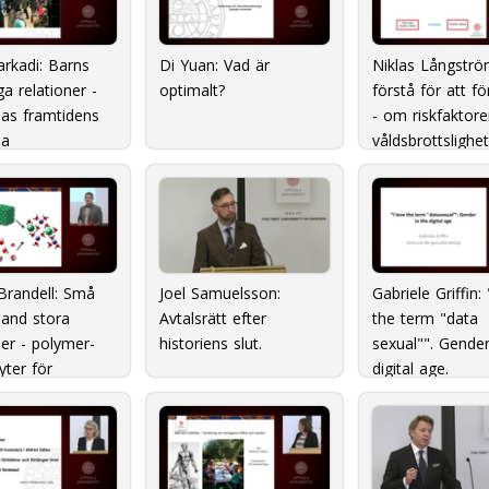
rkadi: Barns
Di Yuan: Vad är
Niklas Långströ
iga relationer -
optimalt?
förstå för att fö
as framtidens
- om riskfaktore
sa
våldsbrottslighet
Brandell: Små
Joel Samuelsson:
Gabriele Griffin: 
land stora
Avtalsrätt efter
the term "data
er - polymer-
historiens slut.
sexual"". Gender
yter för
digital age.
ens
agring.