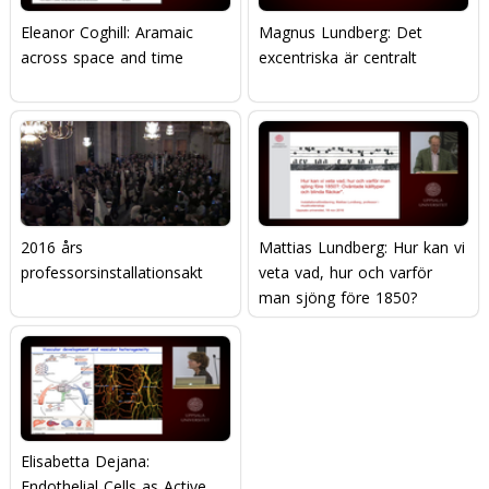
Eleanor Coghill: Aramaic
Magnus Lundberg: Det
across space and time
excentriska är centralt
2016 års
Mattias Lundberg: Hur kan vi
professorsinstallationsakt
veta vad, hur och varför
man sjöng före 1850?
Oväntade källtyper och
blinda fläckar.
Elisabetta Dejana:
Endothelial Cells as Active