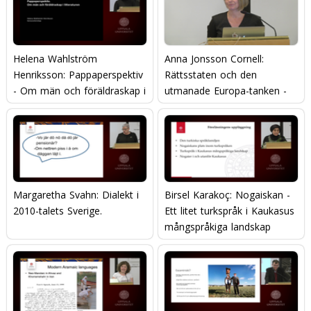
Helena Wahlström
Anna Jonsson Cornell:
Henriksson: Pappaperspektiv
Rättsstaten och den
- Om män och föräldraskap i
utmanade Europa-tanken -
litteraturen
den komparativa
konstitutionella rättens
betydelse.
Margaretha Svahn: Dialekt i
Birsel Karakoç: Nogaiskan -
2010-talets Sverige.
Ett litet turkspråk i Kaukasus
mångspråkiga landskap