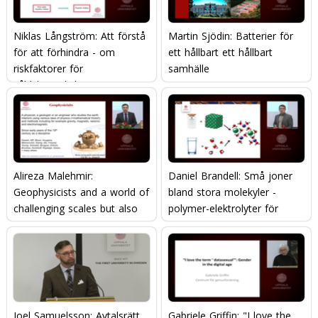
Niklas Långström: Att förstå
Martin Sjödin: Batterier för
för att förhindra - om
ett hållbart ett hållbart
riskfaktorer för
samhälle
våldsbrottslighet
Alireza Malehmir:
Daniel Brandell: Små joner
Geophysicists and a world of
bland stora molekyler -
challenging scales but also
polymer-elektrolyter för
opportunities - how we can
framtidens energilagring.
save you!
Joel Samuelsson: Avtalsrätt
Gabriele Griffin: "I love the