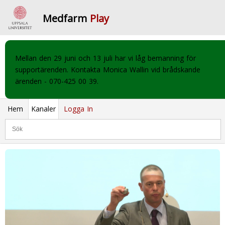
Medfarm
Play
Mellan den 29 juni och 13 juli har vi låg bemanning för
supportärenden. Kontakta Monica Wallin vid brådskande
ärenden - 070-425 00 39.
Hem
Kanaler
Logga In