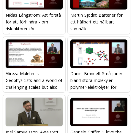
Niklas Långström: Att förstå
Martin Sjödin: Batterier för
för att förhindra - om
ett hållbart ett hållbart
riskfaktorer för
samhälle
våldsbrottslighet
Alireza Malehmir:
Daniel Brandell: Små joner
Geophysicists and a world of
bland stora molekyler -
challenging scales but also
polymer-elektrolyter för
opportunities - how we can
framtidens energilagring.
save you!
Joel Samuelsson: Avtalsrätt
Gabriele Griffin: "I love the