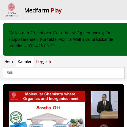
Medfarm
Play
Mellan den 29 juni och 13 juli har vi låg bemanning för
supportärenden. Kontakta Monica Wallin vid brådskande
ärenden - 070-425 00 39.
Hem
Kanaler
Logga In