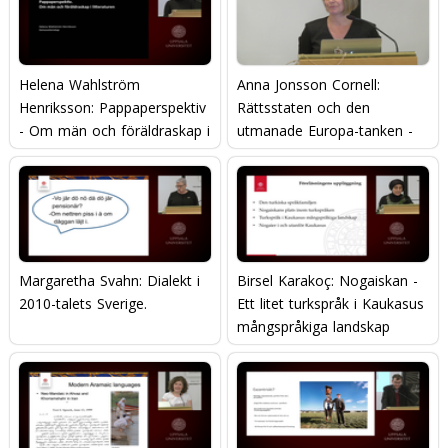
Helena Wahlström
Anna Jonsson Cornell:
Henriksson: Pappaperspektiv
Rättsstaten och den
- Om män och föräldraskap i
utmanade Europa-tanken -
litteraturen
den komparativa
konstitutionella rättens
betydelse.
Margaretha Svahn: Dialekt i
Birsel Karakoç: Nogaiskan -
2010-talets Sverige.
Ett litet turkspråk i Kaukasus
mångspråkiga landskap