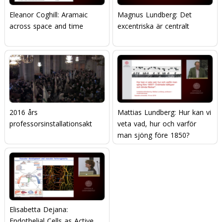
Eleanor Coghill: Aramaic
Magnus Lundberg: Det
across space and time
excentriska är centralt
2016 års
Mattias Lundberg: Hur kan vi
professorsinstallationsakt
veta vad, hur och varför
man sjöng före 1850?
Oväntade källtyper och
blinda fläckar.
Elisabetta Dejana:
Endothelial Cells as Active