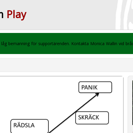
m
Play
 vi låg bemanning för supportärenden. Kontakta Monica Wallin vid br