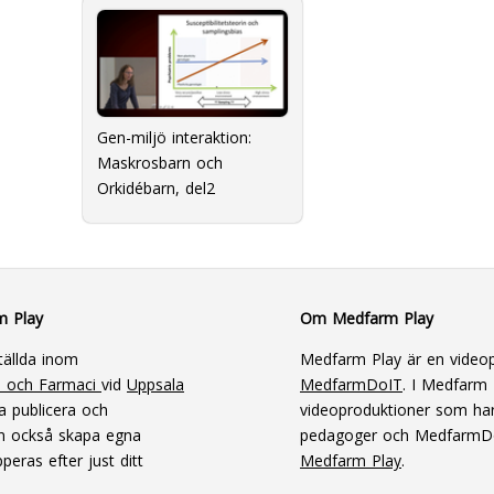
Gen-miljö interaktion:
Maskrosbarn och
Orkidébarn, del2
m Play
Om Medfarm Play
tällda inom
Medfarm Play är en videop
n och Farmaci
vid
Uppsala
MedfarmDoIT
. I Medfarm P
a publicera och
videoproduktioner som har
an också skapa egna
pedagoger och MedfarmD
peras efter just ditt
Medfarm Play
.