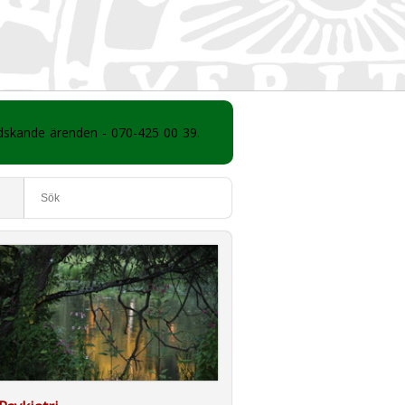
ådskande ärenden - 070-425 00 39.