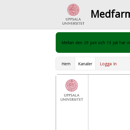
Medfar
Mellan den 29 juni och 13 juli har
Hem
Kanaler
Logga In