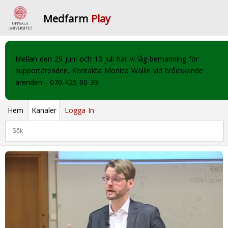
Medfarm
Play
Mellan den 29 juni och 13 juli har vi låg bemanning för
supportärenden. Kontakta Monica Wallin vid brådskande
ärenden - 070-425 00 39.
Hem
Kanaler
Logga In