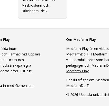
Maskrosbarn och
Orkidébarn, del2
m Play
Om Medfarm Play
tällda inom
Medfarm Play är en videop
n och Farmaci
vid
Uppsala
MedfarmDoIT
. I Medfarm P
a publicera och
videoproduktioner som har
an också skapa egna
pedagoger och MedfarmD
peras efter just ditt
Medfarm Play
.
Har du frågor om Medfar
ga in med Gemensam
MedfarmDoIT
.
© 2026
Uppsala universite