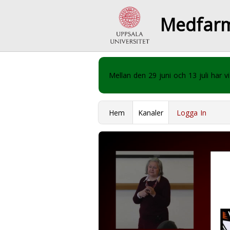
Medfar
Mellan den 29 juni och 13 juli har
Hem
Kanaler
Logga In