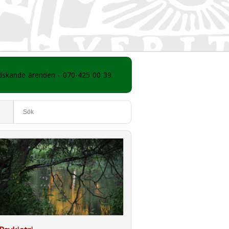
ådskande ärenden - 070-425 00 39.