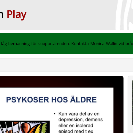
m
Play
 vi låg bemanning för supportärenden. Kontakta Monica Wallin vid br