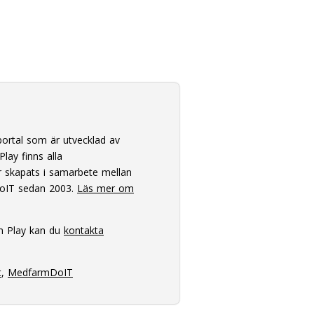
ortal som är utvecklad av
lay finns alla
 skapats i samarbete mellan
oIT sedan 2003.
Läs mer om
m Play kan du
kontakta
t
,
MedfarmDoIT