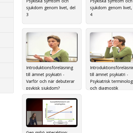
Psykiska symtom och
Psykiska symtom och
sjukdom genom livet, del
sjukdom genom livet, 
3
4
Introduktionsföreläsning
Introduktionsföreläsni
till ämnet psykiatri -
till ämnet psykiatri -
Varför och när debuterar
Psykiatrisk terminolog
psykisk sjukdom?
och diagnostik
Gen-miljö interaktion: